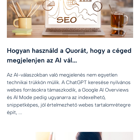
Hogyan használd a Quorát, hogy a céged
megjelenjen az AI vál...
Az AI-válaszokban való megjelenés nem egyetlen
technikai trükkön múlik. A ChatGPT keresése nyilvános
webes forrásokra támaszkodik, a Google AI Overviews
és AI Mode pedig ugyanarra az indexelhető,
snippetképes, jól értelmezhető webes tartalomrétegre
épít, ...