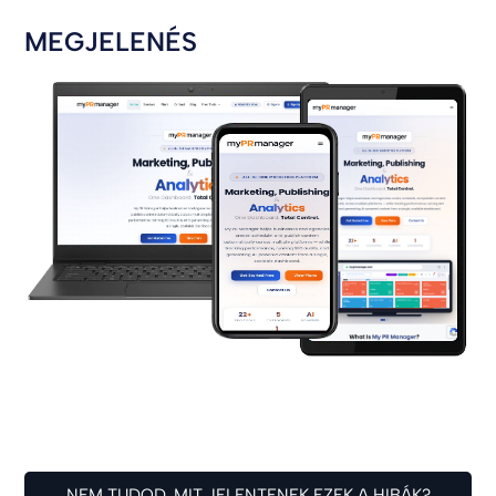
MEGJELENÉS
NEM TUDOD, MIT JELENTENEK EZEK A HIBÁK?