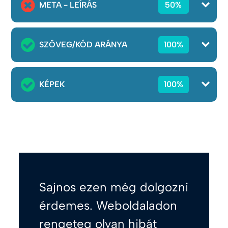
META - LEÍRÁS
50%
SZÖVEG/KÓD ARÁNYA
100%
KÉPEK
100%
Sajnos ezen még dolgozni
érdemes. Weboldaladon
rengeteg olyan hibát