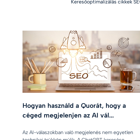
Keresőoptimalizálás cikkek SEO
Hogyan használd a Quorát, hogy a
céged megjelenjen az AI vál...
Az AI-válaszokban való megjelenés nem egyetlen
technikai trükkön múlik. A ChatGPT keresése