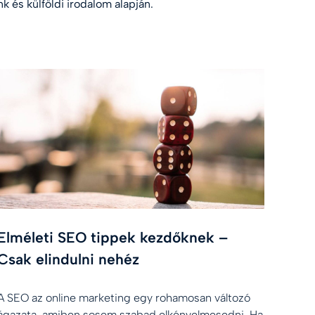
k és külföldi irodalom alapján.
Elméleti SEO tippek kezdőknek –
Csak elindulni nehéz
A SEO az online marketing egy rohamosan változó
ágazata, amiben sosem szabad elkényelmesedni. Ha