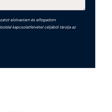
zat
ot elolvastam és elfogadom.
oldal kapcsolatfelvétel céljából tárolja az