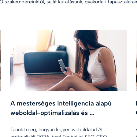
 szakembereinktől, saját kutatásunk, gyakorlati tapasztalatain
A mesterséges intelligencia alapú
weboldal-optimalizálás és ...
Tanuld meg, hogyan legyen weboldalad AI-
optimalizált 2026-ban! Technikai SEO, GEO