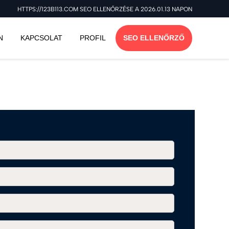
HTTPS://123B113.COM SEO ELLENŐRZÉSE A 2026.01.13 NAPON
N
KAPCSOLAT
PROFIL
SEO ELLENŐRZŐ