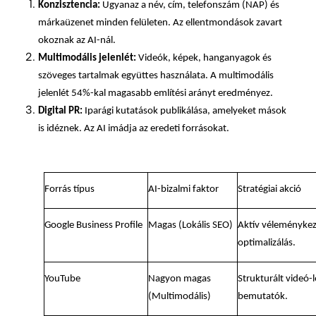
Konzisztencia:
Ugyanaz a név, cím, telefonszám (NAP) és
márkaüzenet minden felületen. Az ellentmondások zavart
okoznak az AI-nál.
Multimodális jelenlét:
Videók, képek, hanganyagok és
szöveges tartalmak együttes használata. A multimodális
jelenlét 54%-kal magasabb említési arányt eredményez.
Digital PR:
Iparági kutatások publikálása, amelyeket mások
is idéznek. Az AI imádja az eredeti forrásokat.
Forrás típus
AI-bizalmi faktor
Stratégiai akció
Google Business Profile
Magas (Lokális SEO)
Aktív véleménykez
optimalizálás.
YouTube
Nagyon magas
Strukturált videó-l
(Multimodális)
bemutatók.