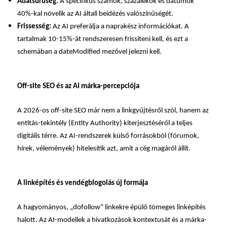
Adatsűrűség:
A specifikus számok, százalékok és dátumok
40%-kal növelik az AI általi beidézés valószínűségét.
Frissesség:
Az AI preferálja a naprakész információkat. A
tartalmak 10-15%-át rendszeresen frissíteni kell, és ezt a
schemában a dateModified mezővel jelezni kell.
Off-site SEO és az AI márka-percepciója
A 2026-os off-site SEO már nem a linkgyűjtésről szól, hanem az
entitás
-tekintély (Entity Authority) kiterjesztéséről a teljes
digitális térre. Az AI-rendszerek külső forrásokból (fórumok,
hírek, vélemények) hitelesítik azt, amit a cég magáról állít.
A linképítés és vendégblogolás új formája
A hagyományos, „dofollow” linkekre épülő tömeges
linképítés
halott. Az AI-modellek a hivatkozások kontextusát és a márka-