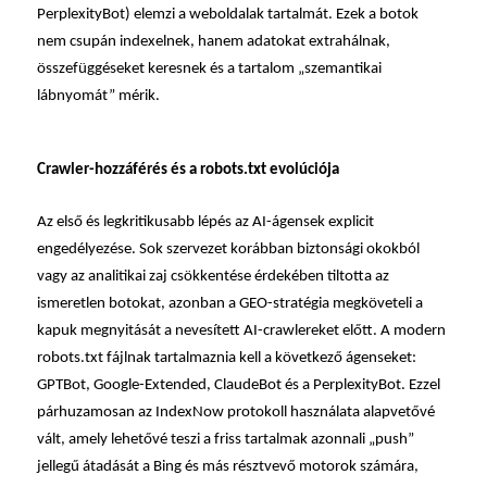
PerplexityBot) elemzi a weboldalak tartalmát. Ezek a botok
nem csupán indexelnek, hanem adatokat extrahálnak,
összefüggéseket keresnek és a
tartalom
„szemantikai
lábnyomát” mérik.
Crawler-hozzáférés és a robots.txt evolúciója
Az első és legkritikusabb lépés az AI-ágensek explicit
engedélyezése. Sok szervezet korábban biztonsági okokból
vagy az analitikai zaj csökkentése érdekében tiltotta az
ismeretlen botokat, azonban a GEO-stratégia megköveteli a
kapuk megnyitását a nevesített AI-crawlereket előtt. A modern
robots.txt fájlnak tartalmaznia kell a következő ágenseket:
GPTBot, Google-Extended, ClaudeBot és a PerplexityBot. Ezzel
párhuzamosan az IndexNow protokoll használata alapvetővé
vált, amely lehetővé teszi a friss tartalmak azonnali „push”
jellegű átadását a Bing és más résztvevő motorok számára,