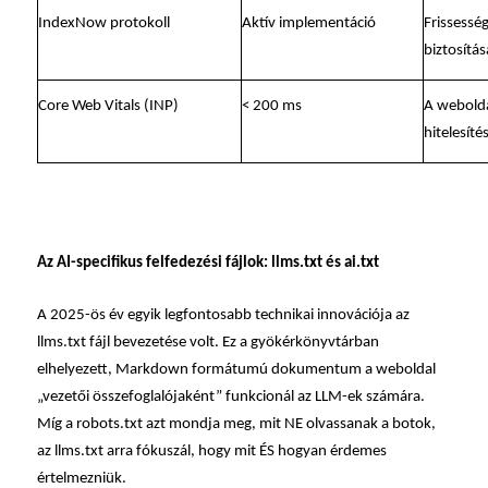
IndexNow protokoll
Aktív implementáció
Frissesség
biztosítás
Core Web Vitals (INP)
< 200 ms
A webolda
hitelesíté
Az AI-specifikus felfedezési fájlok: llms.txt és ai.txt
A 2025-ös év egyik legfontosabb technikai innovációja az
llms.txt fájl bevezetése volt. Ez a gyökérkönyvtárban
elhelyezett, Markdown formátumú dokumentum a weboldal
„vezetői összefoglalójaként” funkcionál az LLM-ek számára.
Míg a robots.txt azt mondja meg, mit NE olvassanak a botok,
az llms.txt arra fókuszál, hogy mit ÉS hogyan érdemes
értelmezniük.