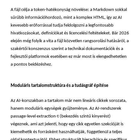
A fájl célja a token-hatékonyság növelése: a Markdown sokkal
sűrűbb információhordozó, mint a komplex HTML, így az AI
kevesebb erőforrással tudja feldolgozni a legfontosabb
hivatkozásokat, definíciókat és licencelési feltételeket. Bár 2026
elején még folyik a vita a fájl közvetlen rangsorolási hatásáról, a
szakértői konszenzus szerint a technikai dokumentációk és a
fejlesztői platformok esetében ez már most is elengedhetetlen
a pontos beidézéshez.
Moduláris tartalomstruktúra és a tudásgráf építése
Az AI-korszakban a tartalom már nem lineáris cikkek sorozata,
hanem moduláris egységek gyűjteménye. Az AI-rendszerek
passage-level extraction-t (bekezdés szintű kinyerést)
végeznek, ami azt jelenti, hogy egy cikk egyetlen szekcióját is
kiemelhetik és forrásként használhatják, függetlenül a teljes
oldal kontextusától. Ehhez strukturált hierachiára és specifikus