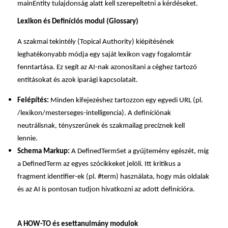
mainEntity tulajdonság alatt kell szerepeltetni a kérdéseket.
Lexikon és Definíciós modul (Glossary)
A szakmai tekintély (Topical Authority) kiépítésének
leghatékonyabb módja egy saját lexikon vagy fogalomtár
fenntartása. Ez segít az AI-nak azonosítani a céghez tartozó
entitásokat és azok iparági kapcsolatait.
Felépítés:
Minden kifejezéshez tartozzon egy egyedi URL (pl.
/lexikon/mesterseges-intelligencia). A definíciónak
neutrálisnak, tényszerűnek és szakmailag precíznek kell
lennie.
Schema Markup:
A DefinedTermSet a gyűjtemény egészét, míg
a DefinedTerm az egyes szócikkeket jelöli. Itt kritikus a
fragment identifier-ek (pl. #term) használata, hogy más oldalak
és az AI is pontosan tudjon hivatkozni az adott definícióra.
A HOW-TO és esettanulmány modulok