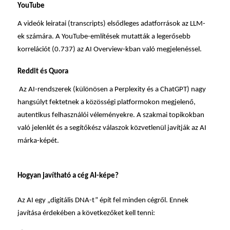
YouTube
A videók leiratai (transcripts) elsődleges adatforrások az LLM-
ek számára. A YouTube-említések mutatták a legerősebb
korrelációt (0.737) az AI Overview-kban való megjelenéssel.
Reddit és Quora
Az AI-rendszerek (különösen a Perplexity és a ChatGPT) nagy
hangsúlyt fektetnek a közösségi platformokon megjelenő,
autentikus felhasználói véleményekre. A szakmai topikokban
való jelenlét és a segítőkész válaszok közvetlenül javítják az AI
márka-képét.
Hogyan javítható a cég AI-képe?
Az AI egy „digitális DNA-t” épít fel minden cégről. Ennek
javítása érdekében a következőket kell tenni: