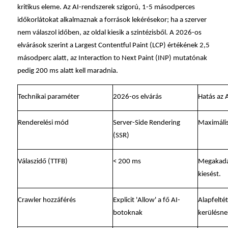
kritikus eleme. Az AI-rendszerek szigorú, 1-5 másodperces
időkorlátokat alkalmaznak a források lekérésekor; ha a szerver
nem válaszol időben, az oldal kiesik a szintézisből. A 2026-os
elvárások szerint a Largest Contentful Paint (LCP) értékének 2,5
másodperc alatt, az Interaction to Next Paint (INP) mutatónak
pedig 200 ms alatt kell maradnia.
Technikai paraméter
2026-os elvárás
Hatás az 
Renderelési mód
Server-Side Rendering
Maximális
(SSR)
Válaszidő (TTFB)
< 200 ms
Megakadál
kiesést.
Crawler hozzáférés
Explicit 'Allow' a fő AI-
Alapfelté
botoknak
kerülésne