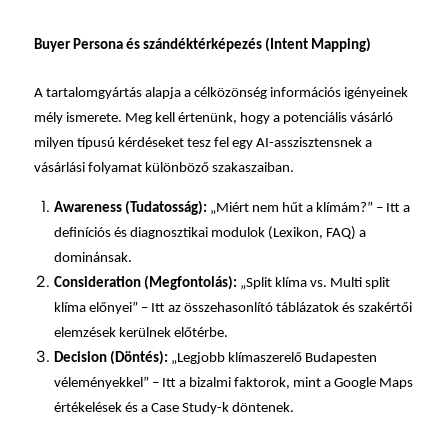
Buyer Persona és szándéktérképezés (Intent Mapping)
A tartalomgyártás alapja a
célközönség
információs igényeinek
mély ismerete. Meg kell értenünk, hogy a potenciális vásárló
milyen típusú kérdéseket tesz fel egy AI-asszisztensnek a
vásárlási folyamat különböző szakaszaiban.
Awareness (Tudatosság):
„Miért nem hűt a klímám?” – Itt a
definíciós és diagnosztikai modulok (Lexikon, FAQ) a
dominánsak.
Consideration (Megfontolás):
„Split klíma vs. Multi split
klíma előnyei” – Itt az összehasonlító táblázatok és szakértői
elemzések kerülnek előtérbe.
Decision (Döntés):
„Legjobb klímaszerelő Budapesten
véleményekkel” – Itt a bizalmi faktorok, mint a Google Maps
értékelések és a Case Study-k döntenek.