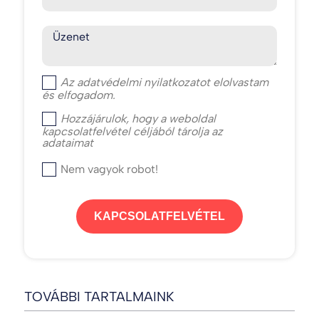
Üzenet
Az
adatvédelmi nyilatkozat
ot elolvastam
és elfogadom.
Hozzájárulok, hogy a weboldal
kapcsolatfelvétel céljából tárolja az
adataimat
Nem vagyok robot!
KAPCSOLATFELVÉTEL
TOVÁBBI TARTALMAINK