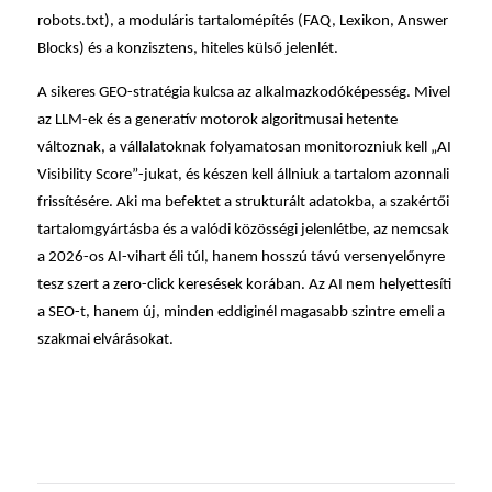
robots.txt), a moduláris tartalomépítés (FAQ, Lexikon, Answer
Blocks) és a konzisztens, hiteles külső jelenlét.
A sikeres GEO-stratégia kulcsa az alkalmazkodóképesség. Mivel
az LLM-ek és a generatív motorok algoritmusai hetente
változnak, a vállalatoknak folyamatosan monitorozniuk kell „AI
Visibility Score”-jukat, és készen kell állniuk a tartalom azonnali
frissítésére. Aki ma befektet a strukturált adatokba, a szakértői
tartalomgyártásba és a valódi közösségi jelenlétbe, az nemcsak
a 2026-os AI-vihart éli túl, hanem hosszú távú versenyelőnyre
tesz szert a zero-click keresések korában. Az AI nem helyettesíti
a SEO-t, hanem új, minden eddiginél magasabb szintre emeli a
szakmai elvárásokat.