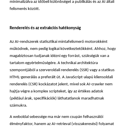
minimalizálva az időbeli különbséget a publikálás és az AI általi
felismerés között.
Renderelés és az extrakciós hatékonyság
Az AI-rendszerek statisztikai mintafelismerő motorokként
működnek, nem pedig logikai következtetőkként. Ahhoz, hogy
magabiztosan tudjanak idézni egy forrást, szükségük van a
tartalom
egyértelműségére. A technikai architektúra
szempontjából a szerveroldali renderelés (SSR) vagy a statikus
HTML-generálás a preferált út. A JavaScript-alapú kliensoldali
renderelés (CSR) kockázatot jelent, mivel sok AI-crawler nem
hajtja végre a komplex scripteket, így az értékes adatok
(például árak, specifikációk) láthatatlanok maradhatnak
számukra.
A weboldal sebessége ma már nem csupán felhasználói
élményfaktor, hanem az AI-retrieval (visszakeresési) folyamat