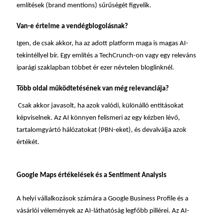
említések (brand mentions) sűrűségét figyelik.
Van-e értelme a vendégblogolásnak?
Igen, de csak akkor, ha az adott platform maga is magas AI-
tekintéllyel bír. Egy említés a TechCrunch-on vagy egy releváns
iparági szaklapban többet ér ezer névtelen bloglinknél.
Több oldal működtetésének van még relevanciája?
Csak akkor javasolt, ha azok valódi, különálló entitásokat
képviselnek. Az AI könnyen felismeri az egy kézben lévő,
tartalomgyártó hálózatokat (PBN-eket), és devalválja azok
értékét.
Google Maps értékelések és a Sentiment Analysis
A helyi vállalkozások számára a Google Business Profile és a
vásárlói vélemények az AI-láthatóság legfőbb pillérei. Az AI-