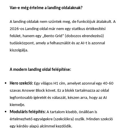
Van-e még értelme a landing oldalaknak?
A landing oldalak nem szűntek meg, de funkciójuk átalakult. A
2026-os
Landing oldal
már nem egy statikus értékesítési
felület, hanem egy „Bento Grid” (dobozos elrendezésű)
tudásközpont, amely a felhasználót és az AI-t is azonnal
kiszolgálja.
A modern landing oldal felépítése:
Hero szekció:
Egy világos H1 cím, amelyet azonnal egy 40-60
szavas Answer Block követ. Ez a blokk tartalmazza az oldal
legfontosabb ígéretét és válaszát, készen arra, hogy az AI
kiemelje.
Moduláris felépítés:
A tartalom kisebb, önállóan is
értelmezhető egységekre (szekciókra) oszlik. Minden szekció
egy kérdés-alapú alcímmel kezdődik.