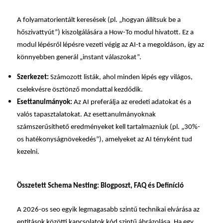
A folyamatorientált keresések (pl. „hogyan állítsuk be a
hőszivattyút”) kiszolgálására a How-To modul hivatott. Ez a
modul lépésről lépésre vezeti végig az AI-t a megoldáson, így az
könnyebben generál „instant válaszokat”.
Szerkezet:
Számozott listák, ahol minden lépés egy világos,
cselekvésre ösztönző mondattal kezdődik.
Esettanulmányok:
Az AI preferálja az eredeti adatokat és a
valós tapasztalatokat. Az esettanulmányoknak
számszerűsíthető eredményeket kell tartalmazniuk (pl. „30%-
os hatékonyságnövekedés”), amelyeket az AI tényként tud
kezelni.
Összetett Schema Nesting: Blogposzt, FAQ és Definíció
A 2026-os
seo
egyik legmagasabb szintű technikai elvárása az
entitások közötti kapcsolatok kód szintű ábrázolása. Ha egy