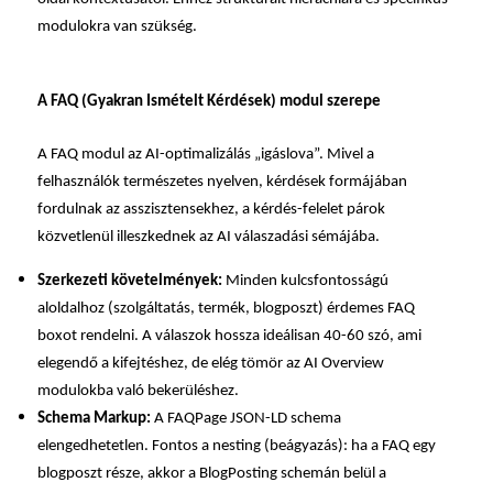
modulokra van szükség.
A FAQ (Gyakran Ismételt Kérdések) modul szerepe
A FAQ modul az AI-optimalizálás „igáslova”. Mivel a
felhasználók természetes nyelven, kérdések formájában
fordulnak az asszisztensekhez, a kérdés-felelet párok
közvetlenül illeszkednek az AI válaszadási sémájába.
Szerkezeti követelmények:
Minden kulcsfontosságú
aloldalhoz (szolgáltatás, termék, blogposzt) érdemes FAQ
boxot rendelni. A válaszok hossza ideálisan 40-60 szó, ami
elegendő a kifejtéshez, de elég tömör az AI Overview
modulokba való bekerüléshez.
Schema Markup:
A FAQPage JSON-LD schema
elengedhetetlen. Fontos a nesting (beágyazás): ha a FAQ egy
blogposzt része, akkor a BlogPosting schemán belül a