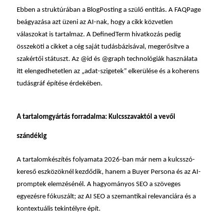
Ebben a struktúrában a BlogPosting a szülő
entitás
. A FAQPage
beágyazása azt üzeni az AI-nak, hogy a cikk közvetlen
válaszokat is tartalmaz. A DefinedTerm hivatkozás pedig
összeköti a cikket a cég saját tudásbázisával, megerősítve a
szakértői státuszt. Az @id és @graph technológiák használata
itt elengedhetetlen az „adat-szigetek” elkerülése és a koherens
tudásgráf építése érdekében.
A tartalomgyártás forradalma: Kulcsszavaktól a vevői
szándékig
A tartalomkészítés folyamata 2026-ban már nem a
kulcsszó
-
kereső eszközöknél kezdődik, hanem a Buyer Persona és az AI-
promptek elemzésénél. A hagyományos SEO a szöveges
egyezésre fókuszált; az AI SEO a szemantikai relevanciára és a
kontextuális tekintélyre épít.