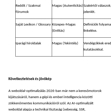
Reddit / Szakmai
Magas (Autenticitás)
Szakértői válaszo
fórumok
jelenlét.
Saját Lexikon / Glossary
Közepes-Magas
Definíciók folyamat
(Entitás)
linkelése.
Iparági híroldalak
Magas (Tekintély)
Vendégcikkek ered
kutatásokkal.
Következtetések és jövőkép
A weboldal-optimalizálás 2026-ban már nem a keresőmotorok
kijátszásáról, hanem a gépi és emberi intelligencia közötti
zökkenőmentes kommunikációról szól. Az AI-optimalizált
weboldal alapja a technikai tisztaság (sebesség, SSR,