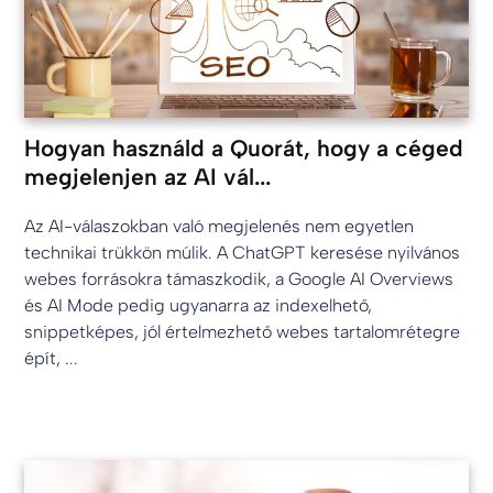
Hogyan használd a Quorát, hogy a céged
megjelenjen az AI vál...
Az AI-válaszokban való megjelenés nem egyetlen
technikai trükkön múlik. A ChatGPT keresése nyilvános
webes forrásokra támaszkodik, a Google AI Overviews
és AI Mode pedig ugyanarra az indexelhető,
snippetképes, jól értelmezhető webes tartalomrétegre
épít, ...