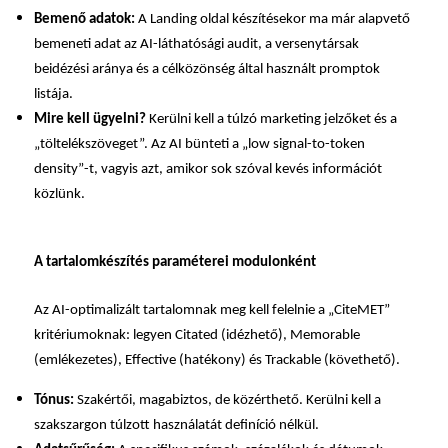
Bemenő adatok:
A
Landing oldal
készítésekor ma már alapvető
bemeneti adat az AI-láthatósági audit, a versenytársak
beidézési aránya és a
célközönség
által használt promptok
listája.
Mire kell ügyelni?
Kerülni kell a túlzó
marketing
jelzőket és a
„töltelékszöveget”. Az AI bünteti a „low signal-to-token
density”-t, vagyis azt, amikor sok szóval kevés információt
közlünk.
A tartalomkészítés paraméterei modulonként
Az AI-optimalizált tartalomnak meg kell felelnie a „CiteMET”
kritériumoknak: legyen Citated (idézhető), Memorable
(emlékezetes), Effective (hatékony) és Trackable (követhető).
Tónus:
Szakértői, magabiztos, de közérthető. Kerülni kell a
szakszargon túlzott használatát definíció nélkül.