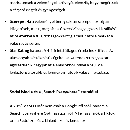
asszisztensek a vélemények szövegét elemzik, hogy megértsék
a cég erősségeit és gyengeségeit.
Szerepe:
Ha a véleményekben gyakran szerepelnek olyan
kifejezések, mint „megbízható szerviz” vagy „gyors kiszállítás”,
az AI ezekkel a tulajdonságokkal fogja felruházni a márkát a
válaszadás során.
Star Rating hatása:
A 4.1 feletti átlagos értékelés kritikus. Az
alacsonyabb értékelésű cégeket az AI-rendszerek gyakran
egyszerűen kihagyják az ajánlásokból, mivel a céljuk a
legbiztonságosabb és legmegbízhatóbb válasz megadása.
Social Media és a „Search Everywhere” szemlélet
A 2026-os SEO már nem csak a Google-ről szól, hanem a
Search Everywhere Optimization-ról. A felhasználók a TikTok-
on, a Reddit-en és a LinkedIn-en is keresnek.