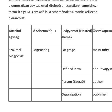
blogposztban egy szakmai kifejezést használunk, amelyhez
tartozik egy FAQ szekció is, a schemának tükröznie kell ezt a
hierarchiát.
Tartalmi
Fő Schema típus
Beágyazott (Nested)
Összekapcso
egység
elemek
Szakmai
BlogPosting
FAQPage
mainEntity
blogposzt
DefinedTerm
about vagy 
Person (Szerző)
author
Organization
publisher