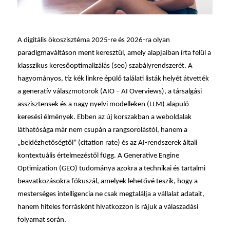
A digitális ökoszisztéma 2025-re és 2026-ra olyan
paradigmaváltáson ment keresztül, amely alapjaiban írta felül a
klasszikus keresőoptimalizálás (
seo
) szabályrendszerét. A
hagyományos, tíz kék linkre épülő találati listák helyét átvették
a generatív válaszmotorok (AIO – AI Overviews), a társalgási
asszisztensek és a nagy nyelvi modelleken (LLM) alapuló
keresési élmények. Ebben az új korszakban a weboldalak
láthatósága már nem csupán a rangsorolástól, hanem a
„beidézhetőségtől” (citation rate) és az AI-rendszerek általi
kontextuális értelmezéstől függ. A Generative Engine
Optimization (GEO) tudománya azokra a technikai és tartalmi
beavatkozásokra fókuszál, amelyek lehetővé teszik, hogy a
mesterséges intelligencia ne csak megtalálja a vállalat adatait,
hanem hiteles forrásként hivatkozzon is rájuk a válaszadási
folyamat során.