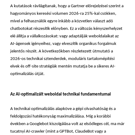
A kutatások rávilágítanak, hogy a Gartner előrejelzései szerint a
hagyományos keresési volumen 2026-ra 25%-kal csökken,
mivel a felhasználók egyre inkább a közvetlen választ adó
chatbotokat részesítik előnyben. Ez a változás kényszerhelyzet
elé állítja a vállalkozásokat: vagy adaptálják weboldalaikat az
AI-ágensek igényeihez, vagy elveszítik organikus forgalmuk
jelentős részét. A következőkben részletezett útmutató a
2026-os technikai sztenderdek, moduláris tartalomépítési
elvek és off-site stratégiák mentén mutatja be a sikeres AI-
optimalizálás útját.
Az AI-optimalizált weboldal technikai fundamentumai
A technikai optimalizálás alapköve a gépi olvashatóság és a
feldolgozási hatékonyság maximalizálása. Míg a korábbi
években a Googlebot kiszolgálása volt az elsődleges cél, ma már
tucatnyi AI-crawler (mint a GPTBot, ClaudeBot vagy a