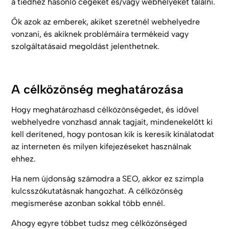
a tiédhez hasonló cégeket és/vagy webhelyeket találni.
Ők azok az emberek, akiket szeretnél webhelyedre
vonzani, és akiknek problémáira termékeid vagy
szolgáltatásaid megoldást jelenthetnek.
A célközönség meghatározása
Hogy meghatározhasd célközönségedet, és idővel
webhelyedre vonzhasd annak tagjait, mindenekelőtt ki
kell derítened, hogy pontosan kik is keresik kínálatodat
az interneten és milyen kifejezéseket használnak
ehhez.
Ha nem újdonság számodra a SEO, akkor ez szimpla
kulcsszókutatásnak hangozhat. A célközönség
megismerése azonban sokkal több ennél.
Ahogy egyre többet tudsz meg célközönséged