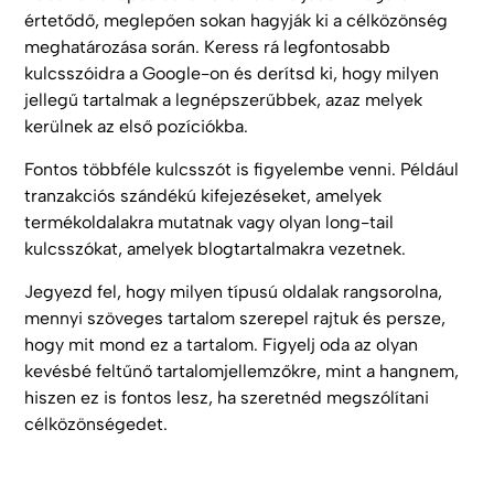
értetődő, meglepően sokan hagyják ki a célközönség
meghatározása során. Keress rá legfontosabb
kulcsszóidra a Google-on és derítsd ki, hogy milyen
jellegű tartalmak a legnépszerűbbek, azaz melyek
kerülnek az első pozíciókba.
Fontos többféle kulcsszót is figyelembe venni. Például
tranzakciós szándékú kifejezéseket, amelyek
termékoldalakra mutatnak vagy olyan long-tail
kulcsszókat, amelyek blogtartalmakra vezetnek.
Jegyezd fel, hogy milyen típusú oldalak rangsorolna,
mennyi szöveges tartalom szerepel rajtuk és persze,
hogy mit mond ez a tartalom. Figyelj oda az olyan
kevésbé feltűnő tartalomjellemzőkre, mint a hangnem,
hiszen ez is fontos lesz, ha szeretnéd megszólítani
célközönségedet.