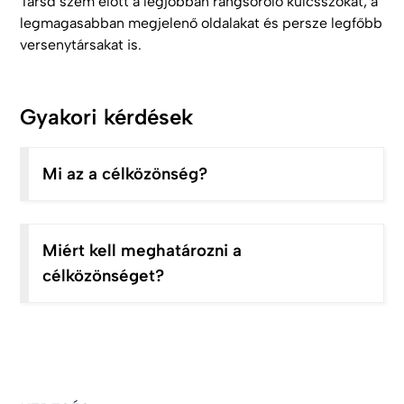
Tarsd szem előtt a legjobban rangsoroló kulcsszókat, a
legmagasabban megjelenő oldalakat és persze legfőbb
versenytársakat is.
Gyakori kérdések
Mi az a célközönség?
Miért kell meghatározni a
célközönséget?