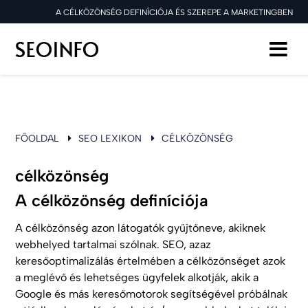
A CÉLKÖZÖNSÉG DEFINÍCIÓJA ÉS SZEREPE A MARKETINGBEN
FŐOLDAL
SEO LEXIKON
CÉLKÖZÖNSÉG
célközönség
A célközönség definíciója
A célközönség azon látogatók gyűjtőneve, akiknek
webhelyed tartalmai szólnak. SEO, azaz
keresőoptimalizálás értelmében a célközönséget azok
a meglévő és lehetséges ügyfelek alkotják, akik a
Google és más keresőmotorok segítségével próbálnak