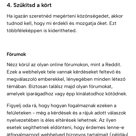
4. Szűkítsd a kört
Ha igazán szeretnéd megérteni közönségedet, akkor
tudnod kell, hogy mi érdekli és mozgatja őket. Ezt
többféleképpen is kiderítheted.
Fórumok
Nézz körül az olyan online fórumokon, mint a Reddit.
Ezek a webhelyek tele vannak kérdéseket feltevő és
megválaszoló emberekkel, lényegében minden létező
témában. Biztosan találsz majd olyan fórumokat,
amelyek iparágadhoz vagy épp kínálatodhoz kötődnek.
Figyelj oda rá, hogy hogyan fogalmaznak ezeken a
felületeken - még a kérdések és a rájuk adott válaszok
nyelvezetében is éles eltérések lehetnek. Az ilyen
esetek segíthetnek eldönteni, hogy érdemes lenne-e
átfogalmaznod webhelyed bizonyos tartalmait (például