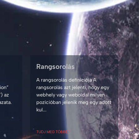
Rangsorolás
A rangsorolás definíciója A
ion”
rangsorolás azt jelenti, hogy egy
) az
webhely vagy weboldal milyen
azata.
pozícióban jelenik meg egy adott
kul...
TUDJ MEG TÖBBET