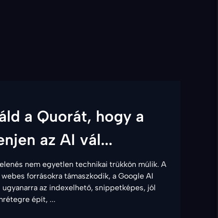
ld a Quorát, hogy a
jen az AI vál...
elenés nem egyetlen technikai trükkön múlik. A
webes forrásokra támaszkodik, a Google AI
ugyanarra az indexelhető, snippetképes, jól
étegre épít, ...