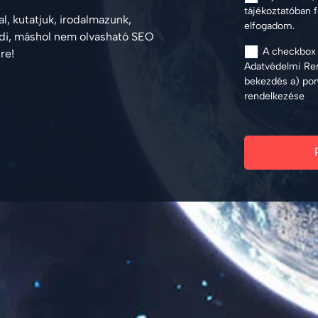
tájékoztatóban 
l, kutatjuk, irodalmazunk,
elfogadom.
edi, máshol nem olvasható SEO
A checkbox p
lre!
Adatvédelmi Ren
bekezdés a) pont
rendelkezése