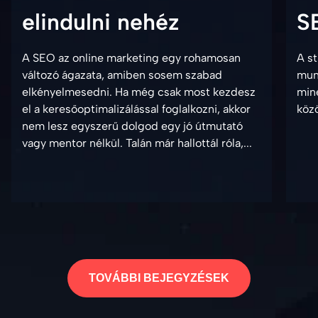
elindulni nehéz
S
A SEO az online marketing egy rohamosan
A st
változó ágazata, amiben sosem szabad
mun
elkényelmesedni. Ha még csak most kezdesz
miné
el a keresőoptimalizálással foglalkozni, akkor
közö
nem lesz egyszerű dolgod egy jó útmutató
vagy mentor nélkül. Talán már hallottál róla,...
TOVÁBBI BEJEGYZÉSEK