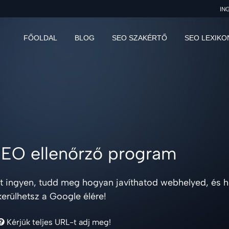
IN
FŐOLDAL
BLOG
SEO SZAKÉRTŐ
SEO LEXIKO
SEO ellenőrző program
ést ingyen, tudd meg hogyan javíthatod webhelyed, és 
kerülhetsz a Google élére!
Kérjük teljes URL-t adj meg!