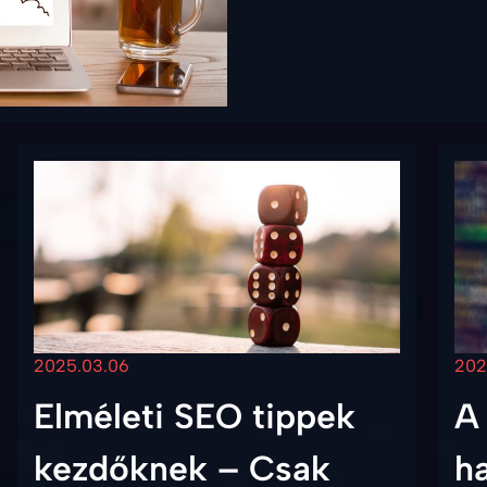
2025.03.06
202
Elméleti SEO tippek
A
kezdőknek – Csak
ha