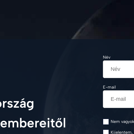
Név
E-mail
ország
embereitől
Nem vagyok 
Kijelentem,