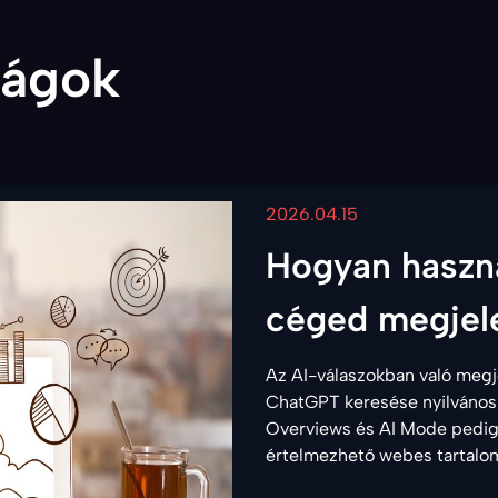
ságok
2026.04.15
Hogyan haszná
céged megjelen
Az AI-válaszokban való megj
ChatGPT keresése nyilvános 
Overviews és AI Mode pedig 
értelmezhető webes tartalomr