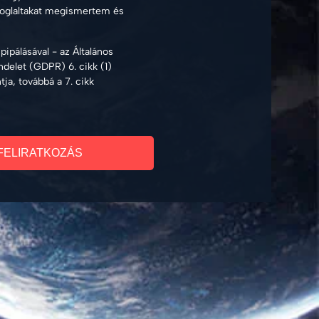
foglaltakat megismertem és
ipálásával - az Általános
delet (GDPR) 6. cikk (1)
ja, továbbá a 7. cikk
FELIRATKOZÁS