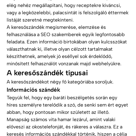
elég nehéz megállapítani, hogy receptekre kíváncsi,
vagy a legközelebbi, palacsintát is felszolgáló éttermek
listáját szeretné megtekinteni.
A keresőszándék megismerése, elemzése és
felhasználása a SEO szakemberek egyik legfontosabb
feladata. Ezen információ birtokában olyan kulcsszókat
választhatnak ki, illetve olyan célzott tartalmakat
készíthetnek, amelyek jó eséllyel sok érdeklődő,
minősített felhasználót vonzanak majd webhelyükre.
A keresőszándék típusai
A keresőszándékot négy fő kategóriába soroljuk.
Információs szándék
Tegyük fel, hogy egy baráti beszélgetés során egy
híres személyre terelődik a szó, de senki sem ért egyet
abban, hogy pontosan mikor született az illető.
Manapság számos vita hamar lezárul, amint valaki
előveszi az okostelefonját, és rákeres a válaszra. Ez a
keresés információs szándékkal történik, hiszen a célja