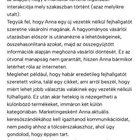
interakciója mely szakaszban történt (azaz melyikre
utalt).
Tegyük fel, hogy Anna egy új vezeték nélkül fejhallgatót
szeretne vásárolni magának. A hagyományos vásárlói
utazásban először is utánanézne a lehetőségeinek,
összehasonlítaná azokat, majd az összegyűjtött
információk alapján meghozná vásárlói döntését. Ez az
útvonal manapság nem garantált, hiszen Anna bármikor
letérhet róla az interneten.
Meglehet például, hogy habár eredetileg fejhallgatót
szeretett volna, talál egy cikket, ami arról beszél, hogy
miért lehet jobb választás valakinek egy vezeték nélküli
fülhallgató. Ez után akár hetekig is nézegetheti a
különböző termékeket, immáron két külön
kategóriában. Marketingesként Anna aktuális
keresőszándékához kell igazítanod kommunikációidat,
nem pedig ahhoz a tölcsérszakaszhoz, ahol úgy
gondolod, hogy éppen tart.