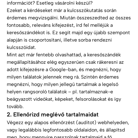
információt? Esetleg vásárolni készül?
Ezeket a kérdéseket már a kulcsszókutatás során
érdemes megvizsgálni. Miután összeszedted az összes
fontosabb, releváns kifejezést, írd fel melléjük a
keresőszándékot is. Ez segít majd egy újabb szempont
alapján is csoportosítani, illetve sorba rendezni
kulcsszóidat.
Mint azt már fentebb olvashattad, a keresőszándék
megállapításához elég egyszerűen csak rákeresni az
adott kifejezésre a Google-ban, és megnézni, hogy
milyen találatok jelennek meg rá. Szintén érdemes
megnézni, hogy milyen jellegű tartalmak a legelső
helyen rangsoroló találatok – pl. tartalmaznak-e
beágyazott videókat, képeket, felsorolásokat és így
tovább.
2. Ellenőrizd meglévő tartalmaidat
Végezz egy alapos ellenőrzést (auditot) webhelyeden,
vagy legalábbis legfontosabb oldalaidon, és állapítsd
meg, hogy mennyire passzolnak tartalmaid a fő