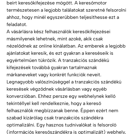
beírt keresőkifejezése mögött. A keresőmotor
természetesen a legjobb találatokat szeretné felsorolni
ahhoz, hogy minél egyszerűbben teljesíthesse ezt a
feladatot.
A vásárlásra kész felhasználók keresőkifejezései
másmilyenek lehetnek, mint azoké, akik csak
nézelődnek az online kínálatban. Az emberek a legjobb
ajánlatokat keresik, és ezt gyakran a kereséseik is
egyértelműen tükrözik. A tranzakciós szándékú
kifejezések továbbá gyakran tartalmaznak
márkaneveket vagy konkrét funkciók neveit.
Legnagyobb valószínűséggel a tranzakciós szándékú
keresések végződnek vásárlásban vagy egyéb
konverzióban. Ehhez persze egy webhelynek kellő
tekintéllyel kell rendelkeznie, hogy a kereső
felhasználók megbízzanak benne. Éppen ezért nem
szabad kizárólag csak tranzakciós szándékra
optimalizálni. Egy hasznos tudnivalókat is felsoroló
(információs keresőszándékra is optimalizált) webhely,