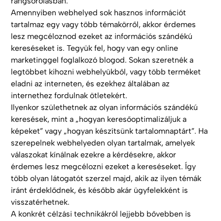
rangsorolásban.
Amennyiben webhelyed sok hasznos információt
tartalmaz egy vagy több témakörről, akkor érdemes
lesz megcéloznod ezeket az információs szándékú
kereséseket is. Tegyük fel, hogy van egy online
marketinggel foglalkozó blogod. Sokan szeretnék a
legtöbbet kihozni webhelyükből, vagy több terméket
eladni az interneten, és ezekhez általában az
internethez fordulnak ötletekért.
Ilyenkor születhetnek az olyan információs szándékú
keresések, mint a „hogyan keresőoptimalizáljuk a
képeket” vagy „hogyan készítsünk tartalomnaptárt”. Ha
szerepelnek webhelyeden olyan tartalmak, amelyek
válaszokat kínálnak ezekre a kérdésekre, akkor
érdemes lesz megcélozni ezeket a kereséseket. Így
több olyan látogatót szerzel majd, akik az ilyen témák
iránt érdeklődnek, és később akár ügyfelekként is
visszatérhetnek.
A konkrét célzási technikákról lejjebb bővebben is