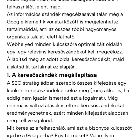
felhasználót jelent majd.
Az információs szándék megcélzásával talán még a
Google kiemelt kivonatai között is megjelenhetsz
tartalmaiddal, ami az összes többi hagyományos
organikus találat felett látható.
Webhelyed minden kulcsszóra optimalizált oldalán
egy-egy releváns keresőszándékot kell megcélozz.
Állapítsd meg az adott oldal keresőszándékát, majd
alakítsd át tartalmat ez alapján.
1. A keresőszándék megállapítása
A SEO stratégiádban szereplő összes kifejezése egy
konkrét keresőszándékot céloz meg (még akkor is, ha
eddig nem igazán ismerted ezt a fogalmat). Még
minimális változtatások is eltérő keresőszándékokat
eredményezhetnek, ezért minden kifejezést alaposan
meg kell vizsgálnod.
Mit keres az a felhasználó, ami ezt a bizonyos kulcsszót
írja be a Google-ba? Egy terméket? Valamilyen