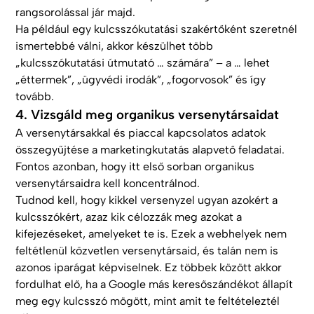
rangsorolással jár majd.
Ha például egy kulcsszókutatási szakértőként szeretnél
ismertebbé válni, akkor készülhet több
„kulcsszókutatási útmutató … számára” – a … lehet
„éttermek”, „ügyvédi irodák”, „fogorvosok” és így
tovább.
4. Vizsgáld meg organikus versenytársaidat
A versenytársakkal és piaccal kapcsolatos adatok
összegyűjtése a marketingkutatás alapvető feladatai.
Fontos azonban, hogy itt első sorban organikus
versenytársaidra kell koncentrálnod.
Tudnod kell, hogy kikkel versenyzel ugyan azokért a
kulcsszókért, azaz kik célozzák meg azokat a
kifejezéseket, amelyeket te is. Ezek a webhelyek nem
feltétlenül közvetlen versenytársaid, és talán nem is
azonos iparágat képviselnek. Ez többek között akkor
fordulhat elő, ha a Google más keresőszándékot állapít
meg egy kulcsszó mögött, mint amit te feltételeztél