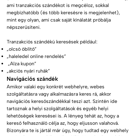
ami tranzakciós szándékot is megcéloz, sokkal
megbízhatóbb (és több keresésre is megjelenhet),
mint egy olyan, ami csak saját kínálatát próbálja
népszerűsíteni.
Tranzakciós szándékú keresések például:
„olcsó öblítő”
„haleledel online rendelés”
„Alza kupon”
„akciós nyári ruhák”
Navigációs szándék
Amikor valaki egy konkrét webhelyre, webes
szolgáltatásra vagy alkalmazásra keres rá, akkor
navigációs keresőszándékkal teszi azt. Szintén ide
tartoznak a helyi szolgáltatások és egyéb helyi
lehetőségek keresései is. A lényeg tehát az, hogy a
kereső felhasználó célja az, hogy eljusson valahová.
Bizonyára te is jártál már úgy, hogy tudtad egy webhely