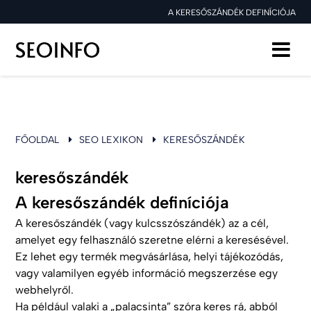
A KERESŐSZÁNDÉK DEFINÍCIÓJA
FŐOLDAL
SEO LEXIKON
KERESŐSZÁNDÉK
keresőszándék
A keresőszándék definíciója
A keresőszándék (vagy kulcsszószándék) az a cél,
amelyet egy felhasználó szeretne elérni a keresésével.
Ez lehet egy termék megvásárlása, helyi tájékozódás,
vagy valamilyen egyéb információ megszerzése egy
webhelyről.
Ha például valaki a „palacsinta” szóra keres rá, abból