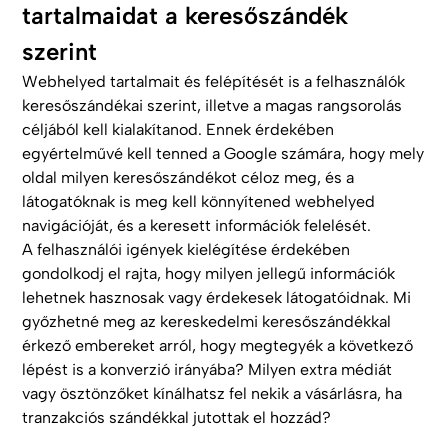
tartalmaidat a keresőszándék
szerint
Webhelyed tartalmait és felépítését is a felhasználók
keresőszándékai szerint, illetve a magas rangsorolás
céljából kell kialakítanod. Ennek érdekében
egyértelművé kell tenned a Google számára, hogy mely
oldal milyen keresőszándékot céloz meg, és a
látogatóknak is meg kell könnyítened webhelyed
navigációját, és a keresett információk felelését.
A felhasználói igények kielégítése érdekében
gondolkodj el rajta, hogy milyen jellegű információk
lehetnek hasznosak vagy érdekesek látogatóidnak. Mi
győzhetné meg az kereskedelmi keresőszándékkal
érkező embereket arról, hogy megtegyék a következő
lépést is a konverzió irányába? Milyen extra médiát
vagy ösztönzőket kínálhatsz fel nekik a vásárlásra, ha
tranzakciós szándékkal jutottak el hozzád?