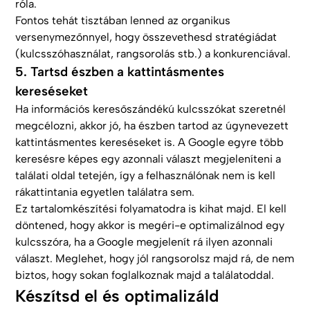
róla.
Fontos tehát tisztában lenned az organikus
versenymezőnnyel, hogy összevethesd stratégiádat
(kulcsszóhasználat, rangsorolás stb.) a konkurenciával.
5. Tartsd észben a kattintásmentes
kereséseket
Ha információs keresőszándékú kulcsszókat szeretnél
megcélozni, akkor jó, ha észben tartod az úgynevezett
kattintásmentes kereséseket is. A Google egyre több
keresésre képes egy azonnali választ megjeleníteni a
találati oldal tetején, így a felhasználónak nem is kell
rákattintania egyetlen találatra sem.
Ez tartalomkészítési folyamatodra is kihat majd. El kell
döntened, hogy akkor is megéri-e optimalizálnod egy
kulcsszóra, ha a Google megjelenít rá ilyen azonnali
választ. Meglehet, hogy jól rangsorolsz majd rá, de nem
biztos, hogy sokan foglalkoznak majd a találatoddal.
Készítsd el és optimalizáld