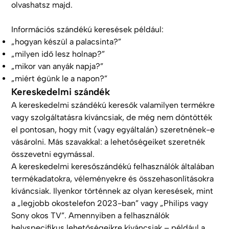
olvashatsz majd.
Információs szándékú keresések például:
„hogyan készül a palacsinta?”
„milyen idő lesz holnap?”
„mikor van anyák napja?”
„miért égünk le a napon?”
Kereskedelmi szándék
A kereskedelmi szándékú keresők valamilyen termékre
vagy szolgáltatásra kíváncsiak, de még nem döntötték
el pontosan, hogy mit (vagy egyáltalán) szeretnének-e
vásárolni. Más szavakkal: a lehetőségeiket szeretnék
összevetni egymással.
A kereskedelmi keresőszándékú felhasználók általában
termékadatokra, véleményekre és összehasonlításokra
kíváncsiak. Ilyenkor történnek az olyan keresések, mint
a „legjobb okostelefon 2023-ban” vagy „Philips vagy
Sony okos TV”. Amennyiben a felhasználók
helyspecifikus lehetőségeikre kíváncsiak – például a