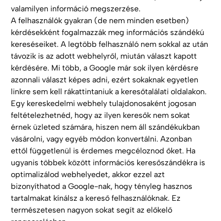
valamilyen információ megszerzése.
A felhasználók gyakran (de nem minden esetben)
kérdésekként fogalmazzák meg információs szándékú
kereséseiket. A legtöbb felhasználó nem sokkal az után
távozik is az adott webhelyről, miután választ kapott
kérdésére. Mi több, a Google már sok ilyen kérdésre
azonnali választ képes adni, ezért sokaknak egyetlen
linkre sem kell rákattintaniuk a keresőtalálati oldalakon.
Egy kereskedelmi webhely tulajdonosaként jogosan
feltételezhetnéd, hogy az ilyen keresők nem sokat
érnek üzleted számára, hiszen nem áll szándékukban
vásárolni, vagy egyéb módon konvertálni. Azonban
ettől függetlenül is érdemes megcéloznod őket. Ha
ugyanis többek között információs keresőszándékra is
optimalizálod webhelyedet, akkor ezzel azt
bizonyíthatod a Google-nak, hogy tényleg hasznos
tartalmakat kínálsz a kereső felhasználóknak. Ez
természetesen nagyon sokat segít az előkelő