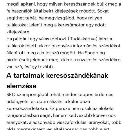
megállapítani, hogy milyen keresőszándék bújik meg a
felhasználók által beírt kifejezések mögött. Sokat
segíthet tehát, ha megvizsgálod, hogy milyen
találatokat jelenít meg a keresőmotor egy adott
kifejezésre.
Ha például egy válaszdobozt (Tudáskártya) látsz a
találatok felett, akkor bizonyára információs szándékot
állapított meg a kulcsszó mögött. Ha Shopping
hirdetések jelennek meg, akkor tranzakciós szándékról
van szó, és így tovább.
A tartalmak keresőszándékának
elemzése
SEO szempontjából tehát mindenképpen érdemes
odafigyelni és optimalizálni a különböző
keresőszándékokra. Ez persze nem csak az előkelő
rangsorolásban segít, hanem kedvezőbb konverziós
arányokat, alacsonyabb visszafordulási arányokat, több
oldalmegtekintést, és általánosságban több elért