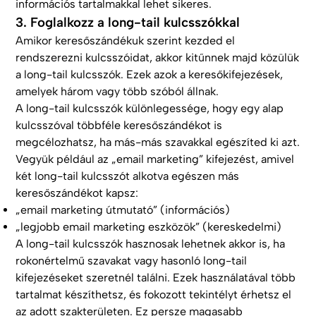
információs tartalmakkal lehet sikeres.
3. Foglalkozz a long-tail kulcsszókkal
Amikor keresőszándékuk szerint kezded el
rendszerezni kulcsszóidat, akkor kitűnnek majd közülük
a long-tail kulcsszók. Ezek azok a keresőkifejezések,
amelyek három vagy több szóból állnak.
A long-tail kulcsszók különlegessége, hogy egy alap
kulcsszóval többféle keresőszándékot is
megcélozhatsz, ha más-más szavakkal egészíted ki azt.
Vegyük például az „email marketing” kifejezést, amivel
két long-tail kulcsszót alkotva egészen más
keresőszándékot kapsz:
„email marketing útmutató” (információs)
„legjobb email marketing eszközök” (kereskedelmi)
A long-tail kulcsszók hasznosak lehetnek akkor is, ha
rokonértelmű szavakat vagy hasonló long-tail
kifejezéseket szeretnél találni. Ezek használatával több
tartalmat készíthetsz, és fokozott tekintélyt érhetsz el
az adott szakterületen. Ez persze magasabb