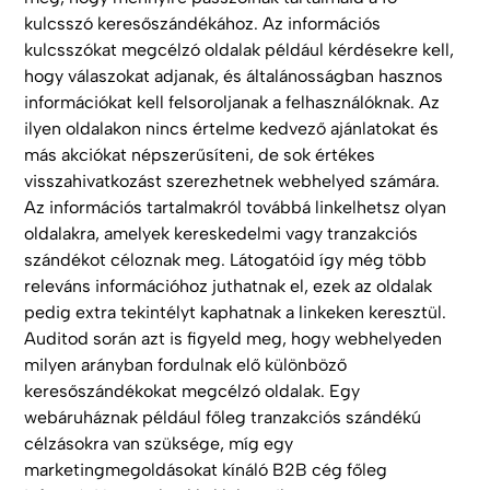
kulcsszó keresőszándékához. Az információs
kulcsszókat megcélzó oldalak például kérdésekre kell,
hogy válaszokat adjanak, és általánosságban hasznos
információkat kell felsoroljanak a felhasználóknak. Az
ilyen oldalakon nincs értelme kedvező ajánlatokat és
más akciókat népszerűsíteni, de sok értékes
visszahivatkozást szerezhetnek webhelyed számára.
Az információs tartalmakról továbbá linkelhetsz olyan
oldalakra, amelyek kereskedelmi vagy tranzakciós
szándékot céloznak meg. Látogatóid így még több
releváns információhoz juthatnak el, ezek az oldalak
pedig extra tekintélyt kaphatnak a linkeken keresztül.
Auditod során azt is figyeld meg, hogy webhelyeden
milyen arányban fordulnak elő különböző
keresőszándékokat megcélzó oldalak. Egy
webáruháznak például főleg tranzakciós szándékú
célzásokra van szüksége, míg egy
marketingmegoldásokat kínáló B2B cég főleg