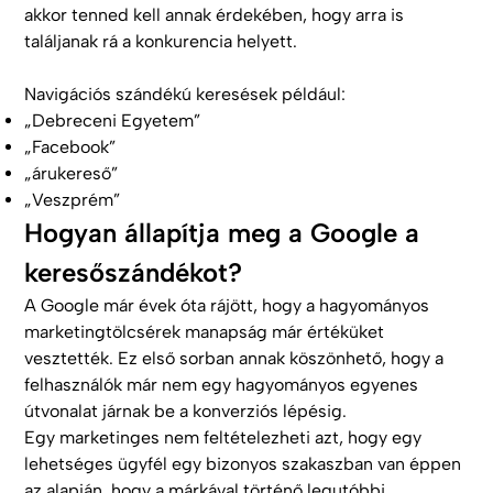
akkor tenned kell annak érdekében, hogy arra is
találjanak rá a konkurencia helyett.
Navigációs szándékú keresések például:
„Debreceni Egyetem”
„Facebook”
„árukereső”
„Veszprém”
Hogyan állapítja meg a Google a
keresőszándékot?
A Google már évek óta rájött, hogy a hagyományos
marketingtölcsérek manapság már értéküket
vesztették. Ez első sorban annak köszönhető, hogy a
felhasználók már nem egy hagyományos egyenes
útvonalat járnak be a konverziós lépésig.
Egy marketinges nem feltételezheti azt, hogy egy
lehetséges ügyfél egy bizonyos szakaszban van éppen
az alapján, hogy a márkával történő legutóbbi