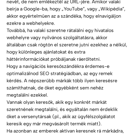
nevét, de nem emlékeztél az URL-jére. Amikor valaki
beírja a Google-ba, hogy „YouTube”, vagy „Wikipédia”,
akkor egyértelműen az a szándéka, hogy elnavigáljon
ezekre a webhelyekre.
Továbbá, ha valaki szeretne rátalálni egy hivatalos
webhelyre vagy nyilvános szolgáltatásra, akkor
általában csak rögtön el szeretne jutni ezekhez a nélkül,
hogy különleges ajánlatokat és extra
háttérinformációkat próbáljanak ráerőltetni.
Hogy a navigációs keresőszándékra érdemes-e
optimalizálnod SEO stratégiádban, az egy remek
kérdés. A népszerűbb márkák több ilyen keresésre
számíthatnak, de őket egyébként sem nehéz
megtalálni ezekkel.
Vannak olyan keresők, akik egy konkrét márkát
szeretnének megtalálni, és egyáltalán nem érdeklik
őket a versenytársak (pl., akik az ügyfélszolgálatot
keresik egy már megvásárolt termék miatt).
Ha azonban az emberek aktívan keresnek rá márkádra,