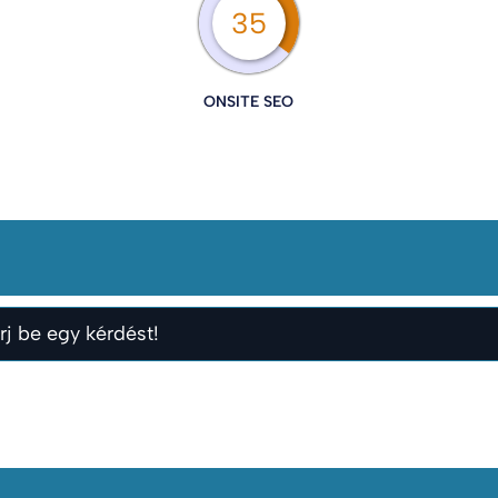
35
ONSITE SEO
rj be egy kérdést!