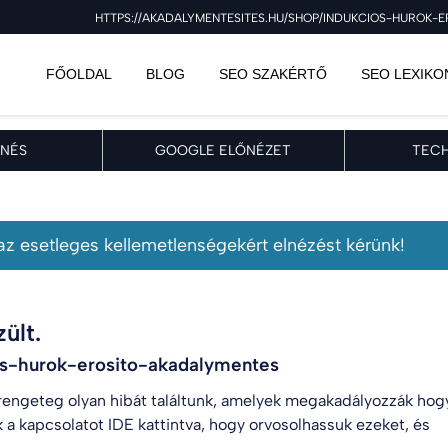
HTTPS://AKADALYMENTESITES.HU/SHOP/INDUKCIOS-HUROK-E
FŐOLDAL
BLOG
SEO SZAKÉRTŐ
SEO LEXIKO
NÉS
GOOGLE ELŐNÉZET
TECH
, az esetleges kellemetlenségekért elnézést kérünk!
ült.
ios-hurok-erosito-akadalymentes
engeteg olyan hibát találtunk, amelyek megakadályozzák hog
k a kapcsolatot
IDE kattintva
, hogy orvosolhassuk ezeket, és