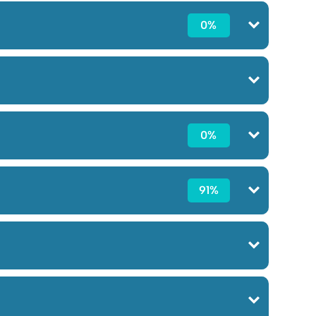
0%
0%
91%