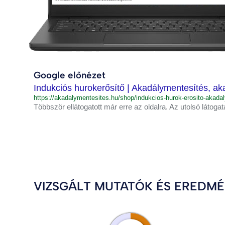
Google előnézet
Indukciós hurokerősítő | Akadálymentesítés, ak
https://akadalymentesites.hu/shop/indukcios-hurok-erosito-akad
Többször ellátogatott már erre az oldalra. Az utolsó látogat
VIZSGÁLT MUTATÓK ÉS EREDM