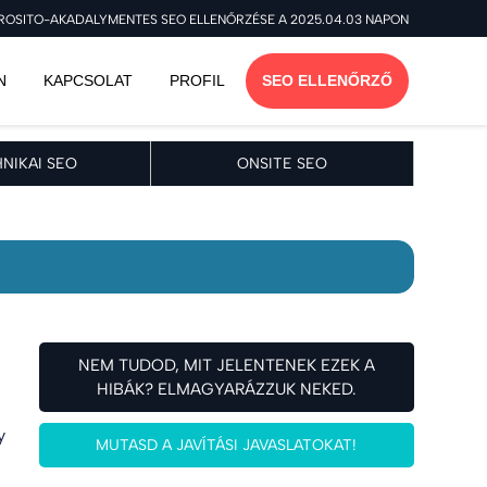
ROSITO-AKADALYMENTES SEO ELLENŐRZÉSE A 2025.04.03 NAPON
N
KAPCSOLAT
PROFIL
SEO ELLENŐRZŐ
NIKAI SEO
ONSITE SEO
NEM TUDOD, MIT JELENTENEK EZEK A
HIBÁK? ELMAGYARÁZZUK NEKED.
y
MUTASD A JAVÍTÁSI JAVASLATOKAT!