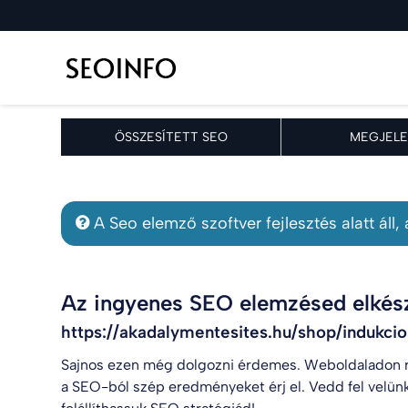
ÖSSZESÍTETT SEO
MEGJELE
A Seo elemző szoftver fejlesztés alatt áll
Az ingyenes SEO elemzésed elkész
https://akadalymentesites.hu/shop/indukc
Sajnos ezen még dolgozni érdemes. Weboldaladon r
a SEO-ból szép eredményeket érj el. Vedd fel velün