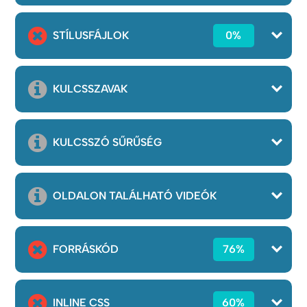
STÍLUSFÁJLOK
0%
KULCSSZAVAK
KULCSSZÓ SŰRŰSÉG
OLDALON TALÁLHATÓ VIDEÓK
FORRÁSKÓD
76%
INLINE CSS
60%