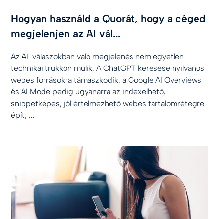
Hogyan használd a Quorát, hogy a céged
megjelenjen az AI vál...
Az AI-válaszokban való megjelenés nem egyetlen
technikai trükkön múlik. A ChatGPT keresése nyilvános
webes forrásokra támaszkodik, a Google AI Overviews
és AI Mode pedig ugyanarra az indexelhető,
snippetképes, jól értelmezhető webes tartalomrétegre
épít, ...