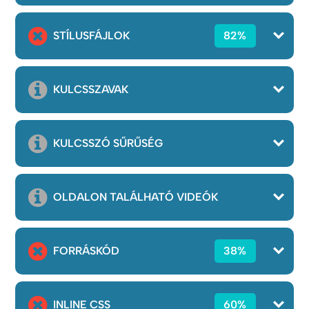
STÍLUSFÁJLOK
82%
KULCSSZAVAK
KULCSSZÓ SŰRŰSÉG
OLDALON TALÁLHATÓ VIDEÓK
FORRÁSKÓD
38%
INLINE CSS
60%