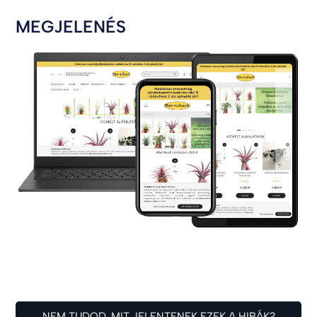
MEGJELENÉS
NEM TUDOD, MIT JELENTENEK EZEK A HIBÁK?