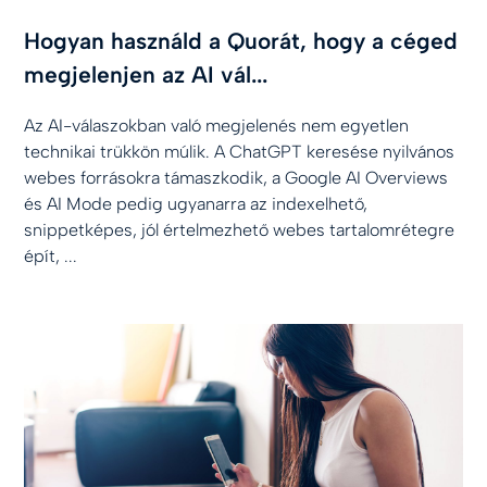
Hogyan használd a Quorát, hogy a céged
megjelenjen az AI vál...
Az AI-válaszokban való megjelenés nem egyetlen
technikai trükkön múlik. A ChatGPT keresése nyilvános
webes forrásokra támaszkodik, a Google AI Overviews
és AI Mode pedig ugyanarra az indexelhető,
snippetképes, jól értelmezhető webes tartalomrétegre
épít, ...