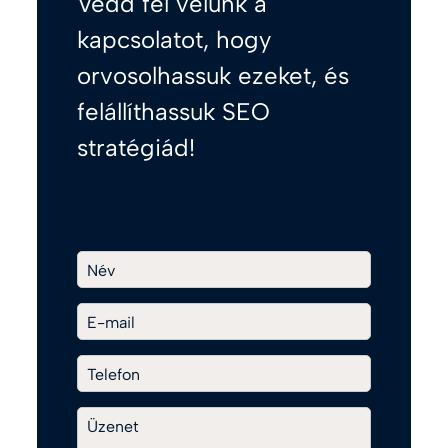
Vedd fel velünk a
kapcsolatot, hogy
orvosolhassuk ezeket, és
felállíthassuk SEO
stratégiád!
Név
E-mail
Telefon
Üzenet