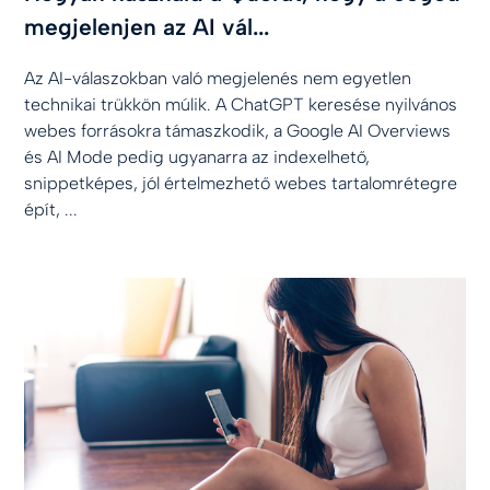
megjelenjen az AI vál...
Az AI-válaszokban való megjelenés nem egyetlen
technikai trükkön múlik. A ChatGPT keresése nyilvános
webes forrásokra támaszkodik, a Google AI Overviews
és AI Mode pedig ugyanarra az indexelhető,
snippetképes, jól értelmezhető webes tartalomrétegre
épít, ...