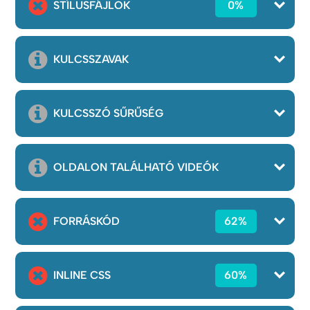
STÍLUSFÁJLOK
0%
KULCSSZAVAK
KULCSSZÓ SŰRŰSÉG
OLDALON TALÁLHATÓ VIDEÓK
FORRÁSKÓD
62%
INLINE CSS
60%