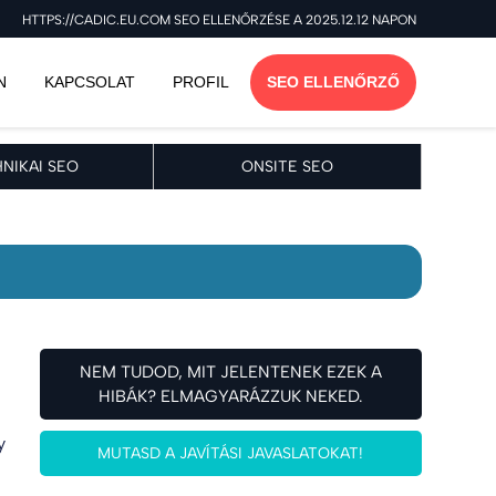
HTTPS://CADIC.EU.COM SEO ELLENŐRZÉSE A 2025.12.12 NAPON
N
KAPCSOLAT
PROFIL
SEO ELLENŐRZŐ
NIKAI SEO
ONSITE SEO
NEM TUDOD, MIT JELENTENEK EZEK A
HIBÁK? ELMAGYARÁZZUK NEKED.
y
MUTASD A JAVÍTÁSI JAVASLATOKAT!