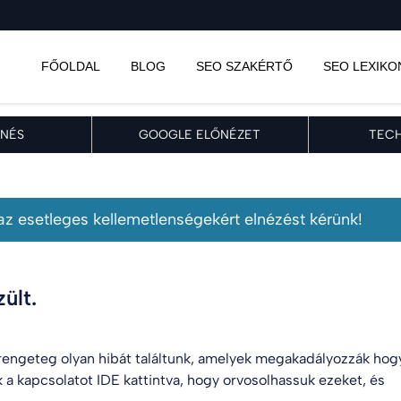
FŐOLDAL
BLOG
SEO SZAKÉRTŐ
SEO LEXIKO
NÉS
GOOGLE ELŐNÉZET
TECH
, az esetleges kellemetlenségekért elnézést kérünk!
ült.
engeteg olyan hibát találtunk, amelyek megakadályozzák hog
k a kapcsolatot
IDE kattintva
, hogy orvosolhassuk ezeket, és