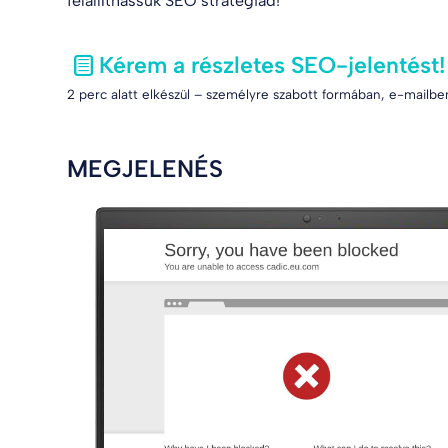
felállíthassuk SEO stratégiád!
Kérem a részletes SEO-jelentést!
2 perc alatt elkészül – személyre szabott formában, e-mailben
MEGJELENÉS