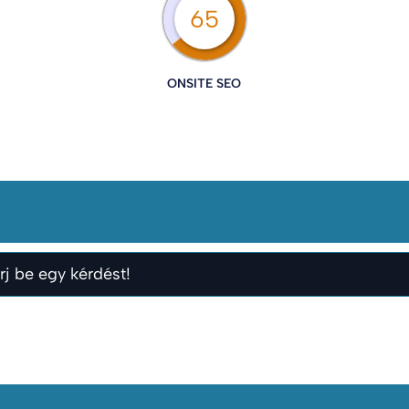
65
ONSITE SEO
rj be egy kérdést!