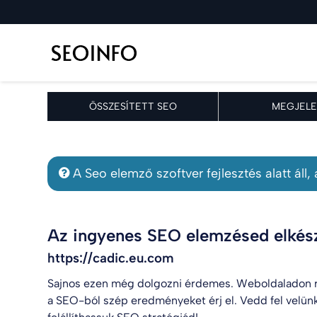
ÖSSZESÍTETT SEO
MEGJELE
A Seo elemző szoftver fejlesztés alatt áll
Az ingyenes SEO elemzésed elkész
https://cadic.eu.com
Sajnos ezen még dolgozni érdemes. Weboldaladon r
a SEO-ból szép eredményeket érj el. Vedd fel velün