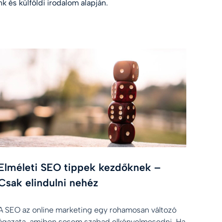
k és külföldi irodalom alapján.
Elméleti SEO tippek kezdőknek –
Csak elindulni nehéz
A SEO az online marketing egy rohamosan változó
ágazata, amiben sosem szabad elkényelmesedni. Ha