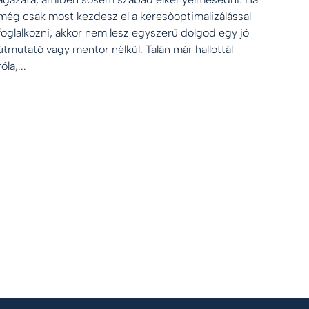
még csak most kezdesz el a keresőoptimalizálással
foglalkozni, akkor nem lesz egyszerű dolgod egy jó
útmutató vagy mentor nélkül. Talán már hallottál
róla,...