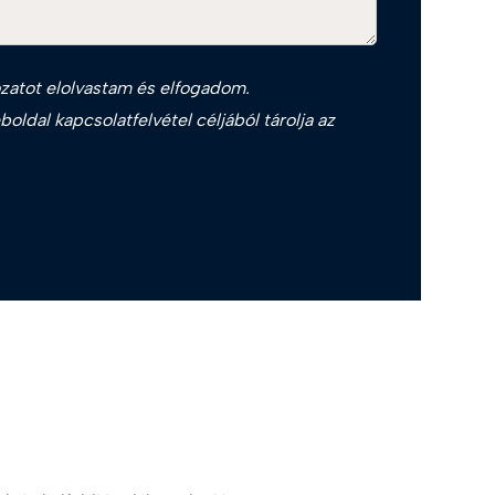
zat
ot elolvastam és elfogadom.
oldal kapcsolatfelvétel céljából tárolja az