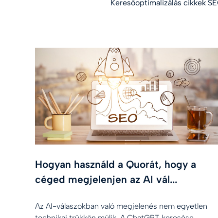
Keresőoptimalizálás cikkek SEO
Hogyan használd a Quorát, hogy a
céged megjelenjen az AI vál...
Az AI-válaszokban való megjelenés nem egyetlen
technikai trükkön múlik. A ChatGPT keresése