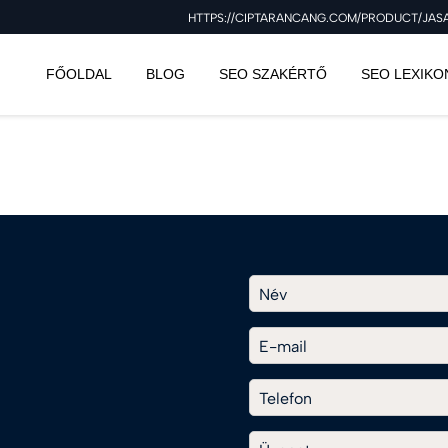
HTTPS://CIPTARANCANG.COM/PRODUCT/JASA-
FŐOLDAL
BLOG
SEO SZAKÉRTŐ
SEO LEXIKO
Név
E-mail
Telefon