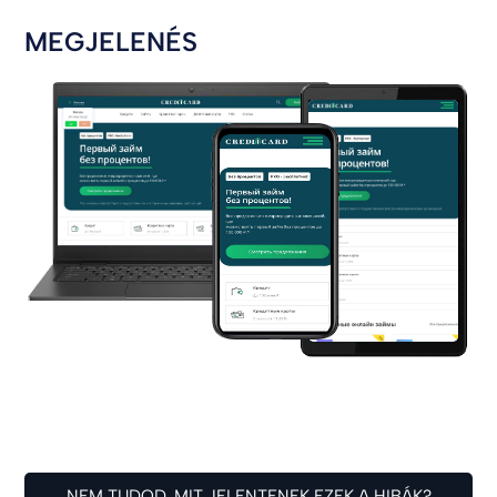
MEGJELENÉS
NEM TUDOD, MIT JELENTENEK EZEK A HIBÁK?