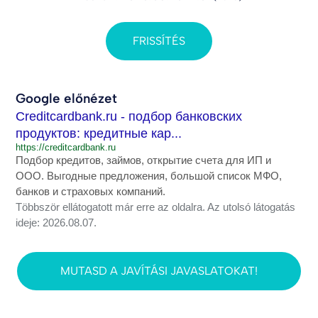
FRISSÍTÉS
Google előnézet
Creditcardbank.ru - подбор банковских
продуктов: кредитные кар...
https://creditcardbank.ru
Подбор кредитов, займов, открытие счета для ИП и
ООО. Выгодные предложения, большой список МФО,
банков и страховых компаний.
Többször ellátogatott már erre az oldalra. Az utolsó látogatás
ideje: 2026.08.07.
MUTASD A JAVÍTÁSI JAVASLATOKAT!