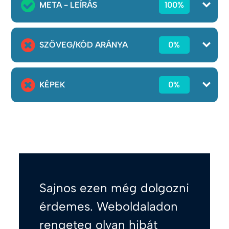
META - LEÍRÁS
100%
SZÖVEG/KÓD ARÁNYA
0%
KÉPEK
0%
Sajnos ezen még dolgozni
érdemes. Weboldaladon
rengeteg olyan hibát