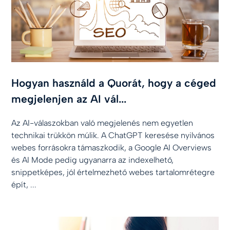
Hogyan használd a Quorát, hogy a céged
megjelenjen az AI vál...
Az AI-válaszokban való megjelenés nem egyetlen
technikai trükkön múlik. A ChatGPT keresése nyilvános
webes forrásokra támaszkodik, a Google AI Overviews
és AI Mode pedig ugyanarra az indexelhető,
snippetképes, jól értelmezhető webes tartalomrétegre
épít, ...