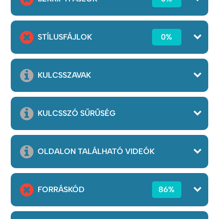
STÍLUSFÁJLOK
0%
KULCSSZAVAK
KULCSSZÓ SŰRŰSÉG
OLDALON TALÁLHATÓ VIDEÓK
FORRÁSKÓD
86%