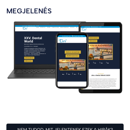
MEGJELENÉS
NEM TUDOD, MIT JELENTENEK EZEK A HIBÁK?