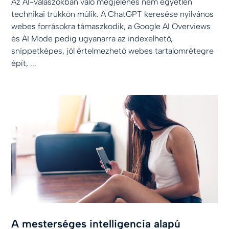
Az AI-válaszokban való megjelenés nem egyetlen
technikai trükkön múlik. A ChatGPT keresése nyilvános
webes forrásokra támaszkodik, a Google AI Overviews
és AI Mode pedig ugyanarra az indexelhető,
snippetképes, jól értelmezhető webes tartalomrétegre
épít, ...
A mesterséges intelligencia alapú