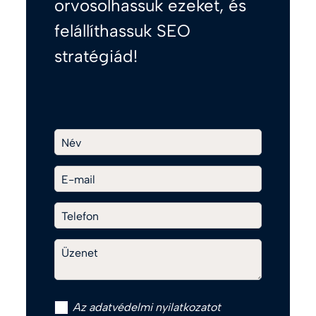
orvosolhassuk ezeket, és
felállíthassuk SEO
stratégiád!
Név
E-mail
Telefon
Üzenet
Az
adatvédelmi nyilatkozat
ot