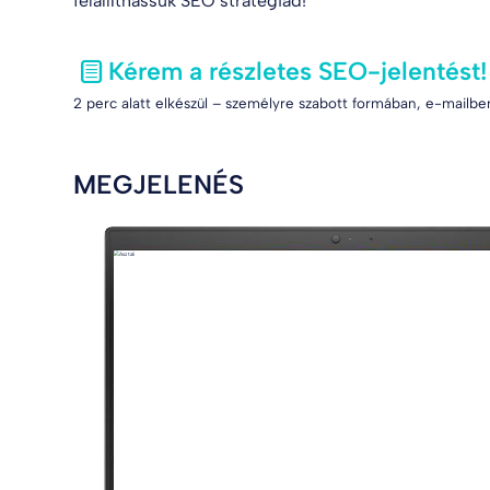
felállíthassuk SEO stratégiád!
Kérem a részletes SEO-jelentést!
2 perc alatt elkészül – személyre szabott formában, e-mailben
MEGJELENÉS