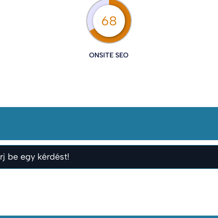
68
ONSITE SEO
rj be egy kérdést!