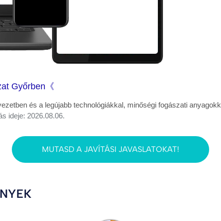
szat Győrben《
ezetben és a legújabb technológiákkal, minőségi fogászati anyagok
ás ideje: 2026.08.06.
MUTASD A JAVÍTÁSI JAVASLATOKAT!
ÉNYEK