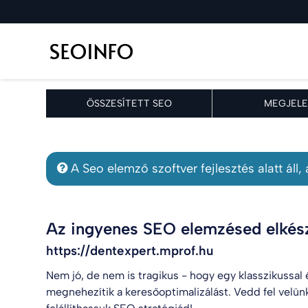
ÖSSZESÍTETT SEO
MEGJELE
A Seo elemző szoftver fejlesztés alatt áll
Az ingyenes SEO elemzésed elkész
https://dentexpert.mprof.hu
Nem jó, de nem is tragikus - hogy egy klasszikussal
megnehezítik a keresőoptimalizálást. Vedd fel velün