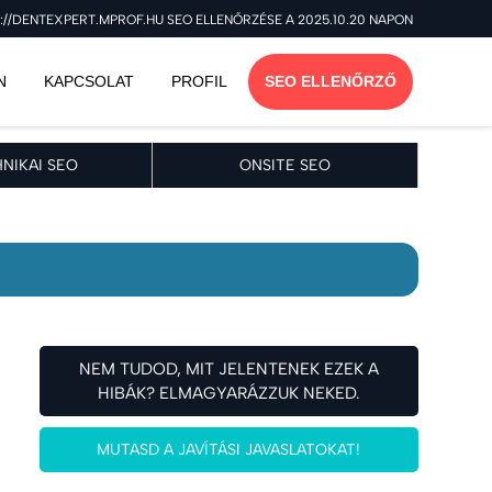
://DENTEXPERT.MPROF.HU SEO ELLENŐRZÉSE A 2025.10.20 NAPON
N
KAPCSOLAT
PROFIL
SEO ELLENŐRZŐ
NIKAI SEO
ONSITE SEO
NEM TUDOD, MIT JELENTENEK EZEK A
HIBÁK? ELMAGYARÁZZUK NEKED.
MUTASD A JAVÍTÁSI JAVASLATOKAT!