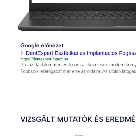
Google előnézet
》DentExpert Esztétikai és Implantációs Fogá
https://dentexpert.mprof.hu
Precíz, fájdalommentes fogászati kezelések modern körny
Többször ellátogatott már erre az oldalra. Az utolsó látogat
VIZSGÁLT MUTATÓK ÉS EREDM