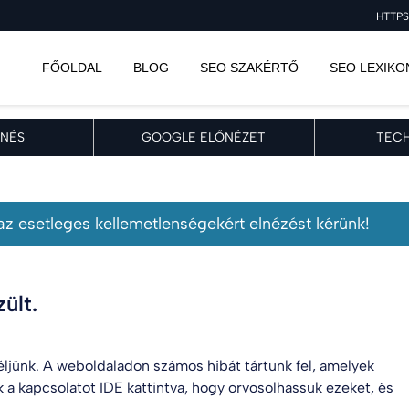
HTTPS
FŐOLDAL
BLOG
SEO SZAKÉRTŐ
SEO LEXIKO
NÉS
GOOGLE ELŐNÉZET
TECH
, az esetleges kellemetlenségekért elnézést kérünk!
ült.
 éljünk. A weboldaladon számos hibát tártunk fel, amelyek
k a kapcsolatot
IDE kattintva
, hogy orvosolhassuk ezeket, és