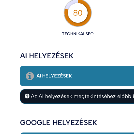
80
TECHNIKAI SEO
AI HELYEZÉSEK
AI HELYEZÉSEK
Az AI helyezések megtekintéséhez előbb í
GOOGLE HELYEZÉSEK