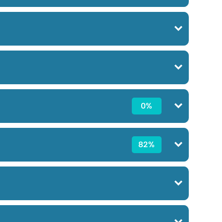
0%
82%