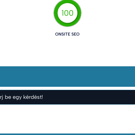
100
ONSITE SEO
rj be egy kérdést!