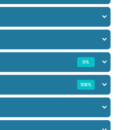
0%
108%