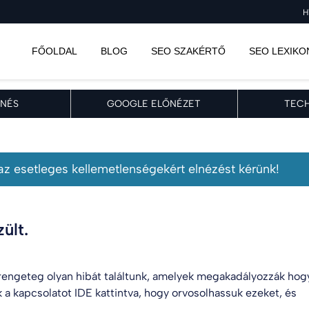
H
FŐOLDAL
BLOG
SEO SZAKÉRTŐ
SEO LEXIKO
NÉS
GOOGLE ELŐNÉZET
TECH
, az esetleges kellemetlenségekért elnézést kérünk!
ült.
engeteg olyan hibát találtunk, amelyek megakadályozzák hog
k a kapcsolatot
IDE kattintva
, hogy orvosolhassuk ezeket, és