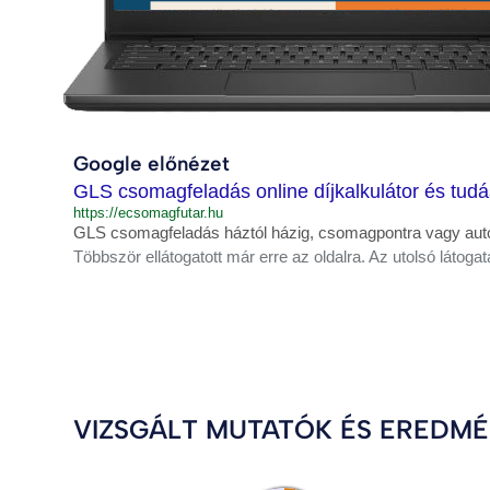
Google előnézet
GLS csomagfeladás online díjkalkulátor és tudá
https://ecsomagfutar.hu
GLS csomagfeladás háztól házig, csomagpontra vagy auto
Többször ellátogatott már erre az oldalra. Az utolsó látogat
VIZSGÁLT MUTATÓK ÉS EREDM