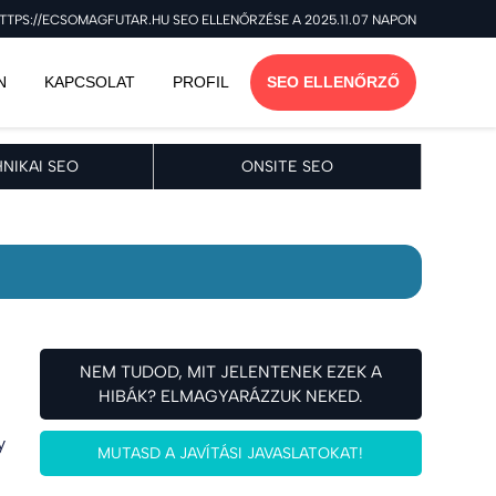
TTPS://ECSOMAGFUTAR.HU SEO ELLENŐRZÉSE A 2025.11.07 NAPON
N
KAPCSOLAT
PROFIL
SEO ELLENŐRZŐ
NIKAI SEO
ONSITE SEO
NEM TUDOD, MIT JELENTENEK EZEK A
HIBÁK? ELMAGYARÁZZUK NEKED.
y
MUTASD A JAVÍTÁSI JAVASLATOKAT!