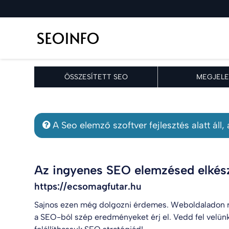
ÖSSZESÍTETT SEO
MEGJELE
A Seo elemző szoftver fejlesztés alatt áll
Az ingyenes SEO elemzésed elkész
https://ecsomagfutar.hu
Sajnos ezen még dolgozni érdemes. Weboldaladon r
a SEO-ból szép eredményeket érj el. Vedd fel velün