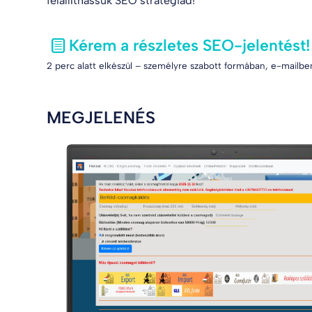
felállíthassuk SEO stratégiád!
Kérem a részletes SEO-jelentést!
2 perc alatt elkészül – személyre szabott formában, e-mailben
MEGJELENÉS