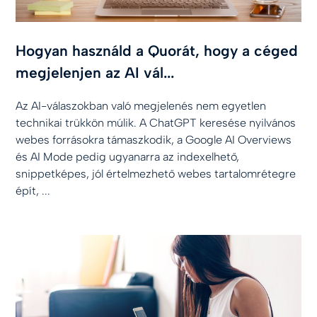
Hogyan használd a Quorát, hogy a céged
megjelenjen az AI vál...
Az AI-válaszokban való megjelenés nem egyetlen
technikai trükkön múlik. A ChatGPT keresése nyilvános
webes forrásokra támaszkodik, a Google AI Overviews
és AI Mode pedig ugyanarra az indexelhető,
snippetképes, jól értelmezhető webes tartalomrétegre
épít, ...