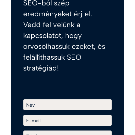
SEO-ból szép
eredményeket érj el.
Vedd fel velünk a
kapcsolatot, hogy
orvosolhassuk ezeket, és
felállíthassuk SEO
stratégiád!
Név
E-mail