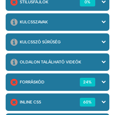
STÍLUSFÁJLOK
0%
KULCSSZAVAK
KULCSSZÓ SŰRŰSÉG
OLDALON TALÁLHATÓ VIDEÓK
FORRÁSKÓD
24%
INLINE CSS
60%