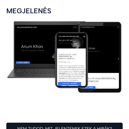
MEGJELENÉS
NEM TUDOD, MIT JELENTENEK EZEK A HIBÁK?