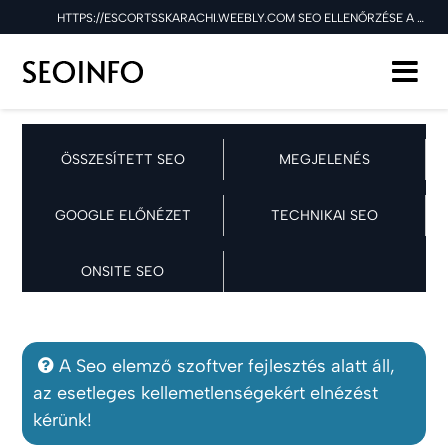
HTTPS://ESCORTSSKARACHI.WEEBLY.COM SEO ELLENŐRZÉSE A 2025.10.19 NAPON
ÖSSZESÍTETT SEO
MEGJELENÉS
GOOGLE ELŐNÉZET
TECHNIKAI SEO
ONSITE SEO
A Seo elemző szoftver fejlesztés alatt áll,
az esetleges kellemetlenségekért elnézést
kérünk!