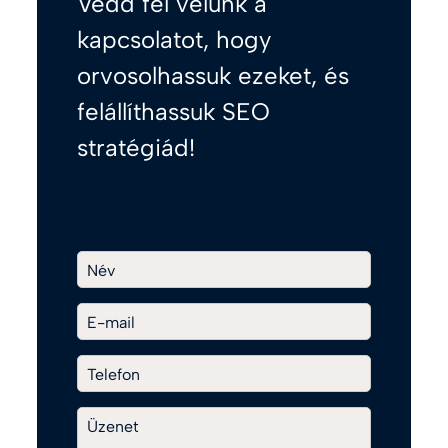
Vedd fel velünk a
kapcsolatot, hogy
orvosolhassuk ezeket, és
felállíthassuk SEO
stratégiád!
Név
E-mail
Telefon
Üzenet