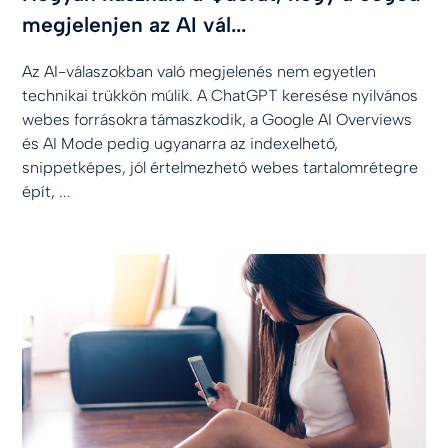
megjelenjen az AI vál...
Az AI-válaszokban való megjelenés nem egyetlen
technikai trükkön múlik. A ChatGPT keresése nyilvános
webes forrásokra támaszkodik, a Google AI Overviews
és AI Mode pedig ugyanarra az indexelhető,
snippetképes, jól értelmezhető webes tartalomrétegre
épít, ...