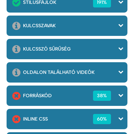
STÍLUSFÁJLOK
191%
KULCSSZAVAK
KULCSSZÓ SŰRŰSÉG
OLDALON TALÁLHATÓ VIDEÓK
FORRÁSKÓD
38%
INLINE CSS
60%