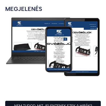
MEGJELENÉS
NEM TUDOD, MIT JELENTENEK EZEK A HIBÁK?