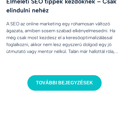
Elméleti SEO tippek kezdőknek – Csak
elindulni nehéz
A SEO az online marketing egy rohamosan változó
ágazata, amiben sosem szabad elkényelmesedni. Ha
még csak most kezdesz el a keresőoptimalizálással
foglalkozni, akkor nem lesz egyszerű dolgod egy jó
útmutató vagy mentor nélkül. Talán már hallottál róla,...
TOVÁBBI BEJEGYZÉSEK