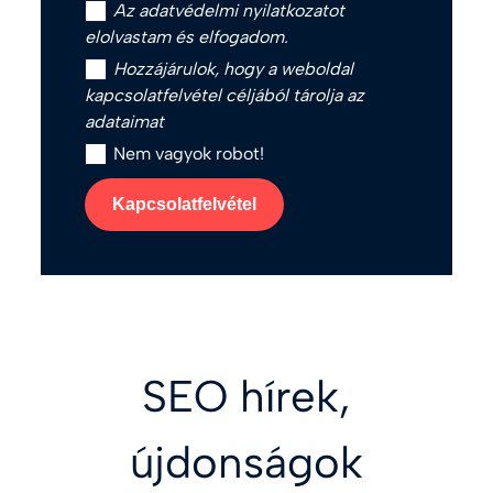
Az
adatvédelmi nyilatkozat
ot
elolvastam és elfogadom.
Hozzájárulok, hogy a weboldal
kapcsolatfelvétel céljából tárolja az
adataimat
Nem vagyok robot!
Kapcsolatfelvétel
SEO hírek,
újdonságok