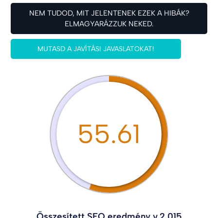
NEM TUDOD, MIT JELENTENEK EZEK A HIBÁK?
ELMAGYARÁZZUK NEKED.
MUTASD A JAVÍTÁSI JAVASLATOKAT!
55.61
Összesített SEO eredmény v.2.015