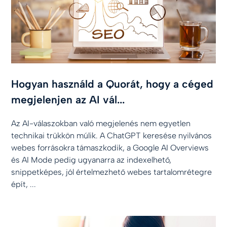
Hogyan használd a Quorát, hogy a céged
megjelenjen az AI vál...
Az AI-válaszokban való megjelenés nem egyetlen
technikai trükkön múlik. A ChatGPT keresése nyilvános
webes forrásokra támaszkodik, a Google AI Overviews
és AI Mode pedig ugyanarra az indexelhető,
snippetképes, jól értelmezhető webes tartalomrétegre
épít, ...