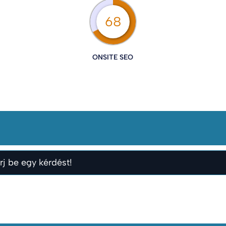
68
ONSITE SEO
rj be egy kérdést!