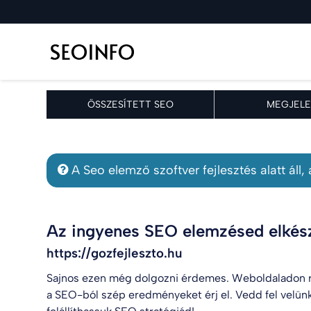
ÖSSZESÍTETT SEO
MEGJELE
A Seo elemző szoftver fejlesztés alatt áll
Az ingyenes SEO elemzésed elkész
https://gozfejleszto.hu
Sajnos ezen még dolgozni érdemes. Weboldaladon r
a SEO-ból szép eredményeket érj el. Vedd fel velün