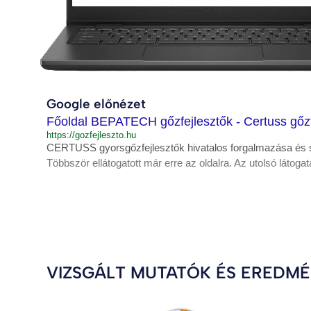
Google előnézet
Főoldal BEPATECH gőzfejlesztők - Certuss gőzf
https://gozfejleszto.hu
CERTUSS gyorsgőzfejlesztők hivatalos forgalmazása és sze
Többször ellátogatott már erre az oldalra. Az utolsó látogat
VIZSGÁLT MUTATÓK ÉS EREDM