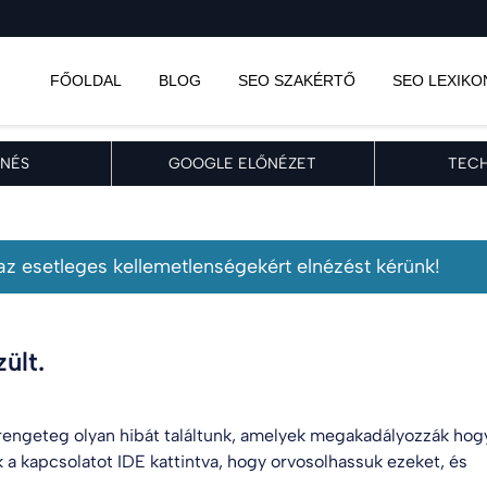
FŐOLDAL
BLOG
SEO SZAKÉRTŐ
SEO LEXIKO
NÉS
GOOGLE ELŐNÉZET
TECH
, az esetleges kellemetlenségekért elnézést kérünk!
ült.
engeteg olyan hibát találtunk, amelyek megakadályozzák hog
k a kapcsolatot
IDE kattintva
, hogy orvosolhassuk ezeket, és