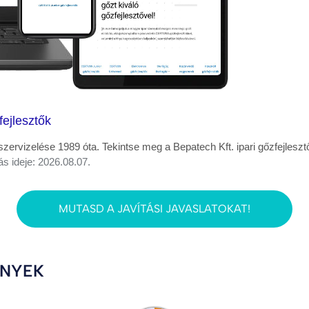
ejlesztők
rvizelése 1989 óta. Tekintse meg a Bepatech Kft. ipari gőzfejleszt
ás ideje: 2026.08.07.
MUTASD A JAVÍTÁSI JAVASLATOKAT!
ÉNYEK