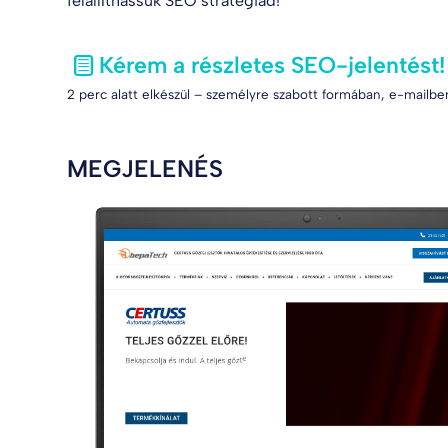
felállíthassuk SEO stratégiád!
Kérem a részletes SEO-jelentést!
2 perc alatt elkészül – személyre szabott formában, e-mailben
MEGJELENÉS