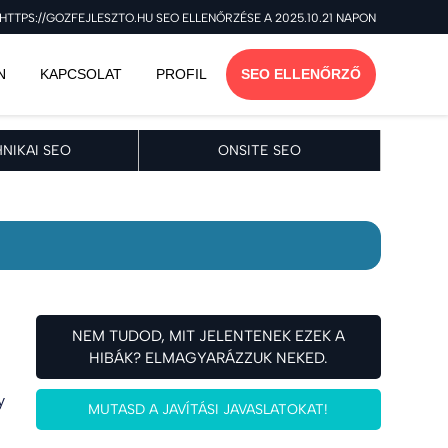
HTTPS://GOZFEJLESZTO.HU SEO ELLENŐRZÉSE A 2025.10.21 NAPON
N
KAPCSOLAT
PROFIL
SEO ELLENŐRZŐ
NIKAI SEO
ONSITE SEO
NEM TUDOD, MIT JELENTENEK EZEK A
HIBÁK? ELMAGYARÁZZUK NEKED.
y
MUTASD A JAVÍTÁSI JAVASLATOKAT!