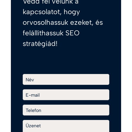
Vedd fel velünk a
kapcsolatot, hogy
orvosolhassuk ezeket, és
felállíthassuk SEO
stratégiád!
Név
E-mail
Telefon
Üzenet