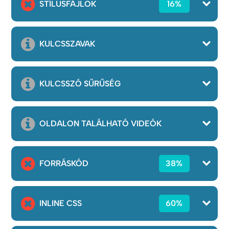
STÍLUSFÁJLOK
16%
KULCSSZAVAK
KULCSSZÓ SŰRŰSÉG
OLDALON TALÁLHATÓ VIDEÓK
FORRÁSKÓD
38%
INLINE CSS
60%