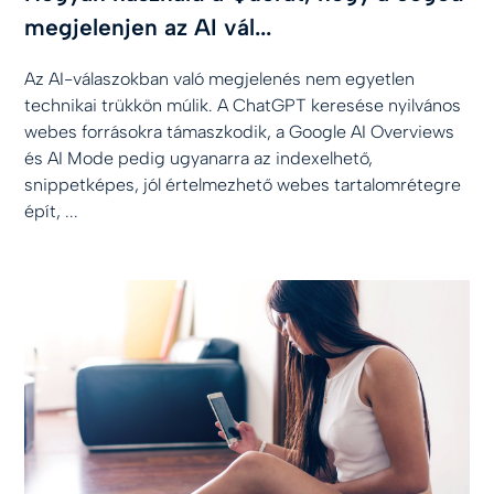
megjelenjen az AI vál...
Az AI-válaszokban való megjelenés nem egyetlen
technikai trükkön múlik. A ChatGPT keresése nyilvános
webes forrásokra támaszkodik, a Google AI Overviews
és AI Mode pedig ugyanarra az indexelhető,
snippetképes, jól értelmezhető webes tartalomrétegre
épít, ...