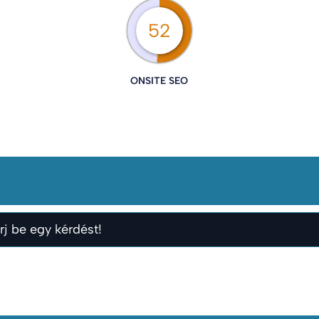
52
ONSITE SEO
rj be egy kérdést!