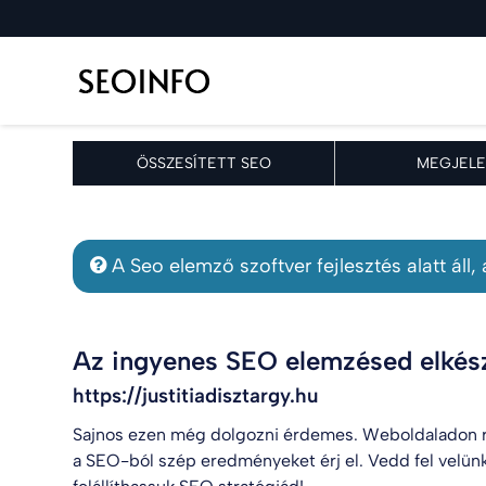
ÖSSZESÍTETT SEO
MEGJELE
A Seo elemző szoftver fejlesztés alatt áll
Az ingyenes SEO elemzésed elkész
https://justitiadisztargy.hu
Sajnos ezen még dolgozni érdemes. Weboldaladon r
a SEO-ból szép eredményeket érj el. Vedd fel velün