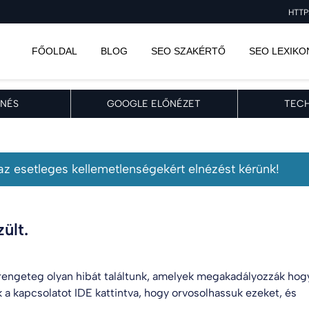
HTTP
FŐOLDAL
BLOG
SEO SZAKÉRTŐ
SEO LEXIKO
NÉS
GOOGLE ELŐNÉZET
TECH
, az esetleges kellemetlenségekért elnézést kérünk!
ült.
engeteg olyan hibát találtunk, amelyek megakadályozzák hog
k a kapcsolatot
IDE kattintva
, hogy orvosolhassuk ezeket, és