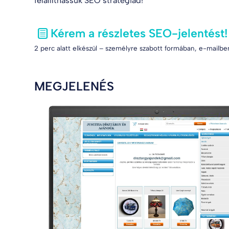
felállíthassuk SEO stratégiád!
Kérem a részletes SEO-jelentést!
2 perc alatt elkészül – személyre szabott formában, e-mailben
MEGJELENÉS