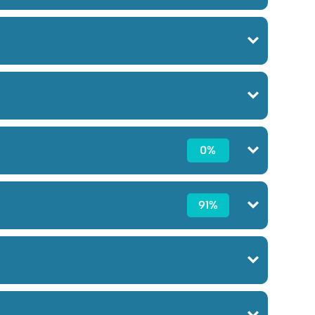
0%
91%