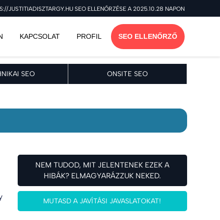
S://JUSTITIADISZTARGY.HU SEO ELLENŐRZÉSE A 2025.10.28 NAPON
N
KAPCSOLAT
PROFIL
SEO ELLENŐRZŐ
NIKAI SEO
ONSITE SEO
NEM TUDOD, MIT JELENTENEK EZEK A
HIBÁK? ELMAGYARÁZZUK NEKED.
y
MUTASD A JAVÍTÁSI JAVASLATOKAT!