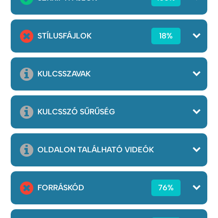
STÍLUSFÁJLOK
18%
KULCSSZAVAK
KULCSSZÓ SŰRŰSÉG
OLDALON TALÁLHATÓ VIDEÓK
FORRÁSKÓD
76%