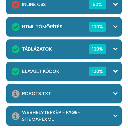
INLINE CSS
60%
HTML TÖMÖRÍTÉS
100%
TÁBLÁZATOK
100%
ELAVULT KÓDOK
100%
ROBOTS.TXT
WEBHELYTÉRKÉP - PAGE-
SITEMAP1.XML