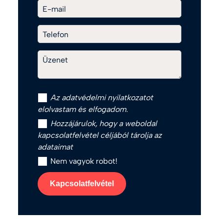
E-mail
Telefon
Üzenet
Az
adatvédelmi nyilatkozat
ot
elolvastam és elfogadom.
Hozzájárulok, hogy a weboldal
kapcsolatfelvétel céljából tárolja az
adataimat
Nem vagyok robot!
Kapcsolatfelvétel