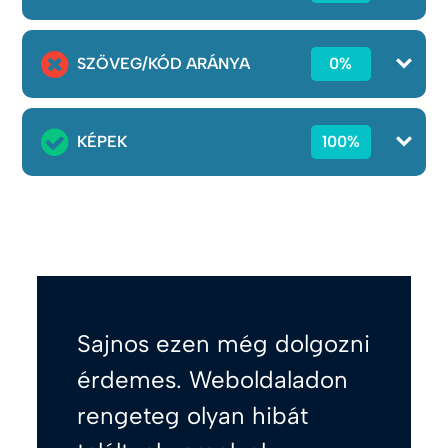
SZÖVEG/KÓD ARÁNYA
0%
KÉPEK
100%
Sajnos ezen még dolgozni
érdemes. Weboldaladon
rengeteg olyan hibát