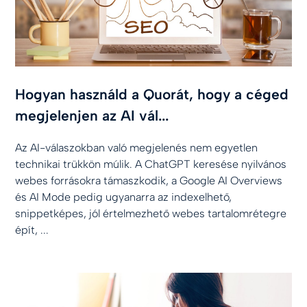
Hogyan használd a Quorát, hogy a céged
megjelenjen az AI vál...
Az AI-válaszokban való megjelenés nem egyetlen
technikai trükkön múlik. A ChatGPT keresése nyilvános
webes forrásokra támaszkodik, a Google AI Overviews
és AI Mode pedig ugyanarra az indexelhető,
snippetképes, jól értelmezhető webes tartalomrétegre
épít, ...