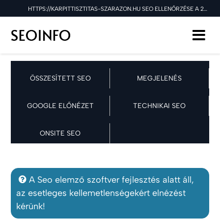
HTTPS://KARPITTISZTITAS-SZARAZON.HU SEO ELLENŐRZÉSE A 2026.07.06 NAPON
ÖSSZESÍTETT SEO
MEGJELENÉS
GOOGLE ELŐNÉZET
TECHNIKAI SEO
ONSITE SEO
A Seo elemző szoftver fejlesztés alatt áll,
az esetleges kellemetlenségekért elnézést
kérünk!