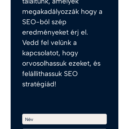
találtunk, amelyek
megakadályozzák hogy a
SEO-ból szép
eredményeket érj el.
Vedd fel velünk a
kapcsolatot, hogy
orvosolhassuk ezeket, és
felállíthassuk SEO
stratégiád!
Név