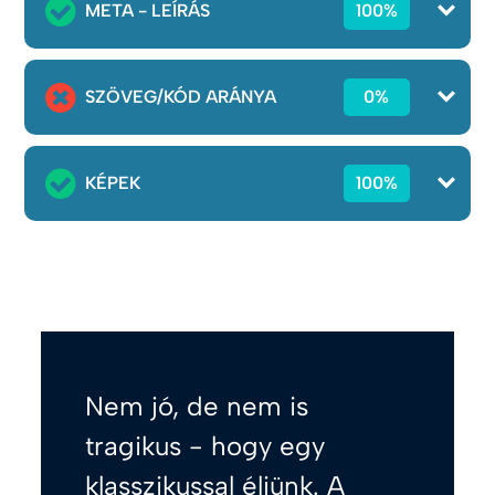
META - LEÍRÁS
100%
SZÖVEG/KÓD ARÁNYA
0%
KÉPEK
100%
Nem jó, de nem is
tragikus - hogy egy
klasszikussal éljünk. A