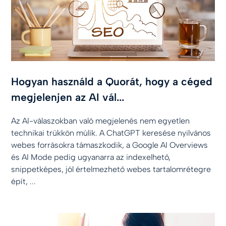
Hogyan használd a Quorát, hogy a céged
megjelenjen az AI vál...
Az AI-válaszokban való megjelenés nem egyetlen
technikai trükkön múlik. A ChatGPT keresése nyilvános
webes forrásokra támaszkodik, a Google AI Overviews
és AI Mode pedig ugyanarra az indexelhető,
snippetképes, jól értelmezhető webes tartalomrétegre
épít, ...