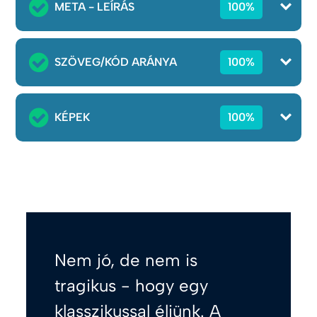
META - LEÍRÁS
100%
SZÖVEG/KÓD ARÁNYA
100%
KÉPEK
100%
Nem jó, de nem is
tragikus - hogy egy
klasszikussal éljünk. A