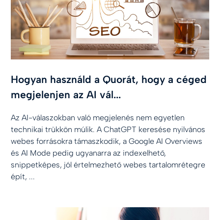
Hogyan használd a Quorát, hogy a céged
megjelenjen az AI vál...
Az AI-válaszokban való megjelenés nem egyetlen
technikai trükkön múlik. A ChatGPT keresése nyilvános
webes forrásokra támaszkodik, a Google AI Overviews
és AI Mode pedig ugyanarra az indexelhető,
snippetképes, jól értelmezhető webes tartalomrétegre
épít, ...