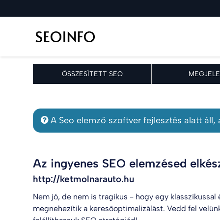
ÖSSZESÍTETT SEO
MEGJELE
A Seo elemző szoftver fejlesztés alatt áll
Az ingyenes SEO elemzésed elkész
http://ketmolnarauto.hu
Nem jó, de nem is tragikus - hogy egy klasszikussal
megnehezítik a keresőoptimalizálást. Vedd fel velün