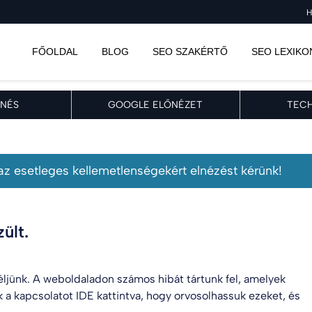
H
FŐOLDAL
BLOG
SEO SZAKÉRTŐ
SEO LEXIKO
NÉS
GOOGLE ELŐNÉZET
TECH
, az esetleges kellemetlenségekért elnézést kérünk!
ült.
 éljünk. A weboldaladon számos hibát tártunk fel, amelyek
k a kapcsolatot
IDE kattintva
, hogy orvosolhassuk ezeket, és