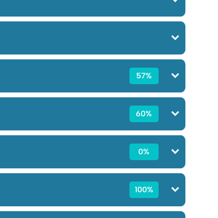
57%
60%
0%
100%