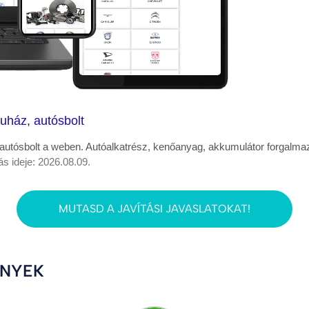
uház, autósbolt
 autósbolt a weben. Autóalkatrész, kenőanyag, akkumulátor forgalma
ás ideje: 2026.08.09.
MUTASD A JAVÍTÁSI JAVASLATOKAT!
ÉNYEK