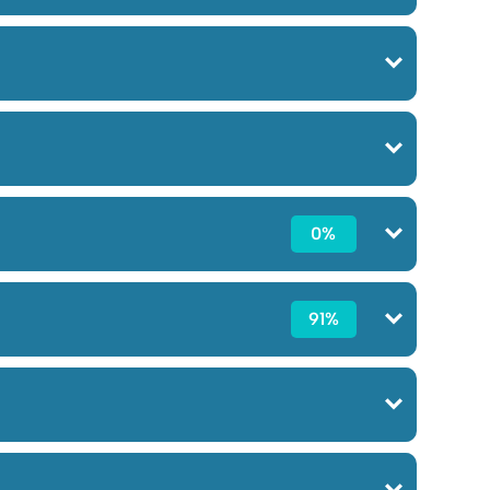
0%
91%