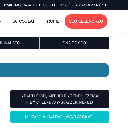
TTP://KETMOLNARAUTO.HU SEO ELLENŐRZÉSE A 2025.11.20 NAPON
N
KAPCSOLAT
PROFIL
SEO ELLENŐRZŐ
NIKAI SEO
ONSITE SEO
NEM TUDOD, MIT JELENTENEK EZEK A
HIBÁK? ELMAGYARÁZZUK NEKED.
MUTASD A JAVÍTÁSI JAVASLATOKAT!