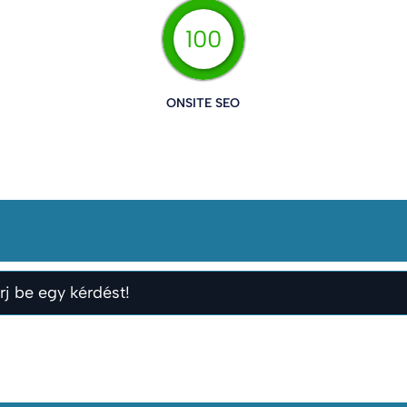
100
ONSITE SEO
rj be egy kérdést!