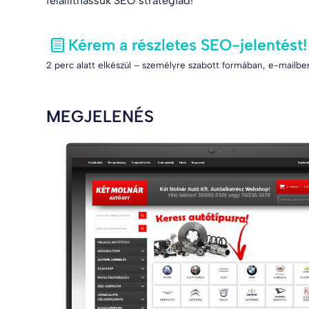
felállíthassuk SEO stratégiád!
Kérem a részletes SEO-jelentést!
2 perc alatt elkészül – személyre szabott formában, e-mailben
MEGJELENÉS