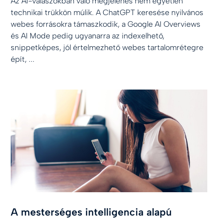
Az AI-válaszokban való megjelenés nem egyetlen
technikai trükkön múlik. A ChatGPT keresése nyilvános
webes forrásokra támaszkodik, a Google AI Overviews
és AI Mode pedig ugyanarra az indexelhető,
snippetképes, jól értelmezhető webes tartalomrétegre
épít, ...
A mesterséges intelligencia alapú