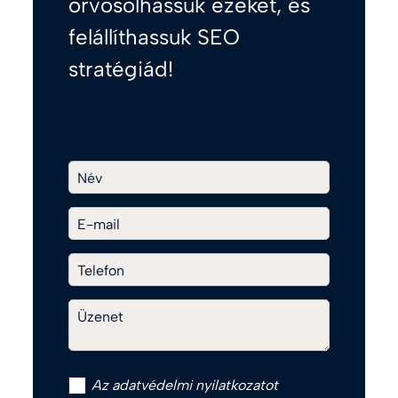
orvosolhassuk ezeket, és
felállíthassuk SEO
stratégiád!
Név
E-mail
Telefon
Üzenet
Az
adatvédelmi nyilatkozat
ot