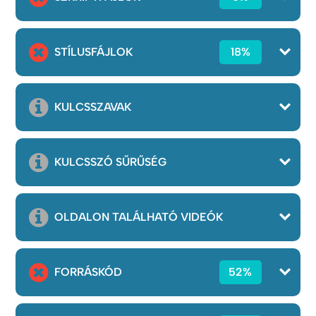
STÍLUSFÁJLOK
18%
KULCSSZAVAK
KULCSSZÓ SŰRŰSÉG
OLDALON TALÁLHATÓ VIDEÓK
FORRÁSKÓD
52%