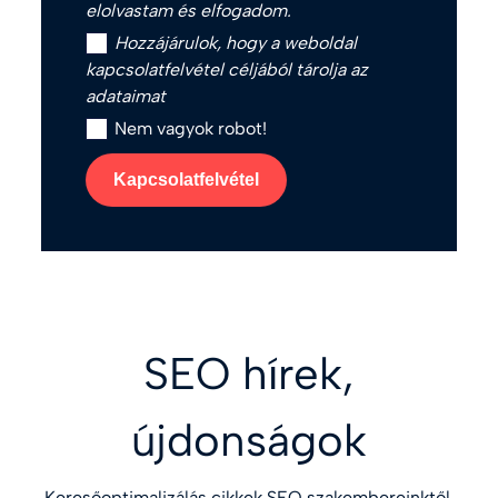
elolvastam és elfogadom.
Hozzájárulok, hogy a weboldal
kapcsolatfelvétel céljából tárolja az
adataimat
Nem vagyok robot!
Kapcsolatfelvétel
SEO hírek,
újdonságok
Keresőoptimalizálás cikkek SEO szakembereinktől,