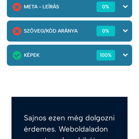
META - LEÍRÁS
0%
SZÖVEG/KÓD ARÁNYA
0%
KÉPEK
100%
Sajnos ezen még dolgozni
érdemes. Weboldaladon