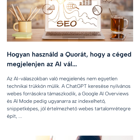
Hogyan használd a Quorát, hogy a céged
megjelenjen az AI vál...
Az AI-válaszokban való megjelenés nem egyetlen
technikai trükkön múlik. A ChatGPT keresése nyilvános
webes forrásokra támaszkodik, a Google AI Overviews
és AI Mode pedig ugyanarra az indexelhető,
snippetképes, jól értelmezhető webes tartalomrétegre
épít, ...