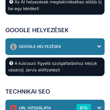
Az AI helyezések megtekintéséhez előbb írj
be egy kérdést!
GOOGLE HELYEZÉSEK
GOOGLE HELYEZÉSEK
A kulcsszó figyelő szolgáltatáshoz kérjük
vásárolj Jarvis előfizetést!
TECHNIKAI SEO
URL VIZSGÁLATA
87%