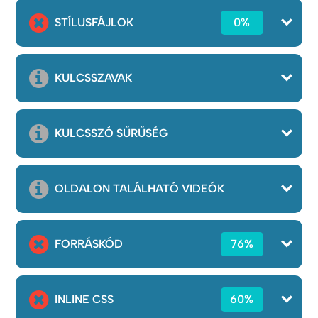
STÍLUSFÁJLOK
0%
KULCSSZAVAK
KULCSSZÓ SŰRŰSÉG
OLDALON TALÁLHATÓ VIDEÓK
FORRÁSKÓD
76%
INLINE CSS
60%