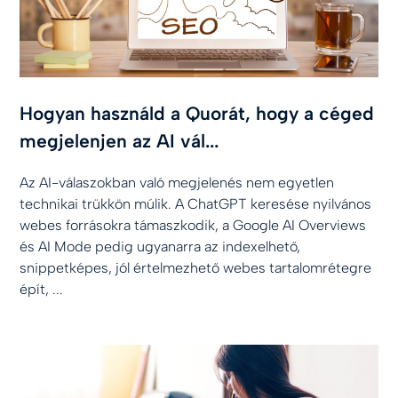
Hogyan használd a Quorát, hogy a céged
megjelenjen az AI vál...
Az AI-válaszokban való megjelenés nem egyetlen
technikai trükkön múlik. A ChatGPT keresése nyilvános
webes forrásokra támaszkodik, a Google AI Overviews
és AI Mode pedig ugyanarra az indexelhető,
snippetképes, jól értelmezhető webes tartalomrétegre
épít, ...