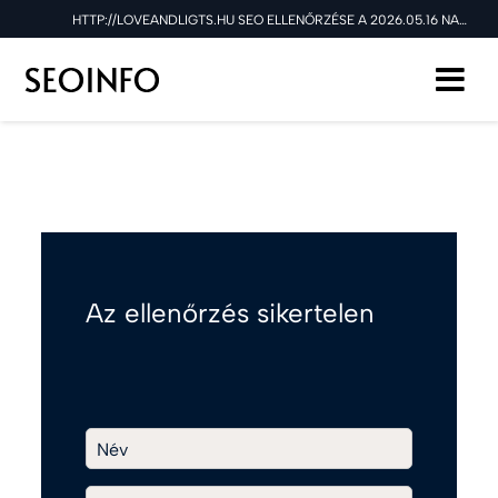
HTTP://LOVEANDLIGTS.HU SEO ELLENŐRZÉSE A 2026.05.16 NAPON
Az ellenőrzés sikertelen
Név