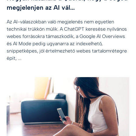
megjelenjen az AI vál...
Az AI-válaszokban való megjelenés nem egyetlen
technikai trükkön múlik. A ChatGPT keresése nyilvános
webes forrásokra támaszkodik, a Google AI Overviews
és AI Mode pedig ugyanarra az indexelhető,
snippetképes, jól értelmezhető webes tartalomrétegre
épít, ...