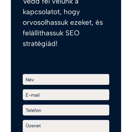
Vedd fel velünk a
kapcsolatot, hogy
orvosolhassuk ezeket, és
felállíthassuk SEO
stratégiád!
Név
E-mail
Telefon
Üzenet