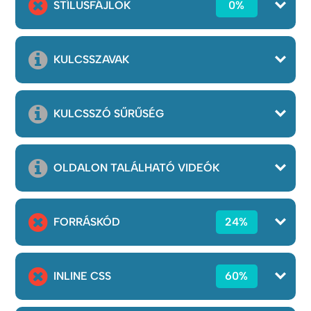
STÍLUSFÁJLOK
0%
KULCSSZAVAK
KULCSSZÓ SŰRŰSÉG
OLDALON TALÁLHATÓ VIDEÓK
FORRÁSKÓD
24%
INLINE CSS
60%