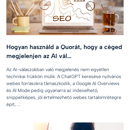
Hogyan használd a Quorát, hogy a céged
megjelenjen az AI vál...
Az AI-válaszokban való megjelenés nem egyetlen
technikai trükkön múlik. A ChatGPT keresése nyilvános
webes forrásokra támaszkodik, a Google AI Overviews
és AI Mode pedig ugyanarra az indexelhető,
snippetképes, jól értelmezhető webes tartalomrétegre
épít, ...