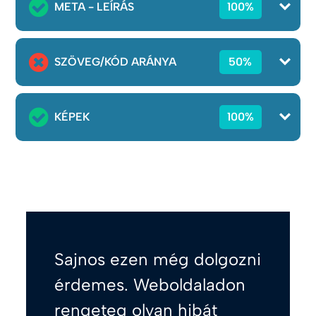
META - LEÍRÁS
100%
SZÖVEG/KÓD ARÁNYA
50%
KÉPEK
100%
Sajnos ezen még dolgozni
érdemes. Weboldaladon
rengeteg olyan hibát