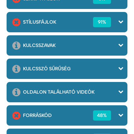
STÍLUSFÁJLOK
91%
KULCSSZAVAK
KULCSSZÓ SŰRŰSÉG
OLDALON TALÁLHATÓ VIDEÓK
FORRÁSKÓD
48%