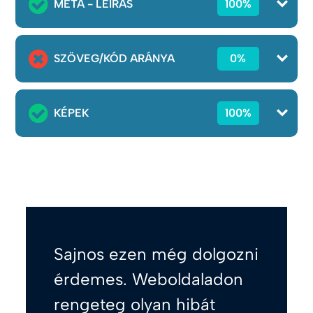
META - LEÍRÁS
100%
SZÖVEG/KÓD ARÁNYA
0%
KÉPEK
100%
Sajnos ezen még dolgozni
érdemes. Weboldaladon
rengeteg olyan hibát