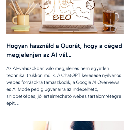
Hogyan használd a Quorát, hogy a céged
megjelenjen az AI vál...
Az AI-válaszokban való megjelenés nem egyetlen
technikai trükkön múlik. A ChatGPT keresése nyilvános
webes forrásokra támaszkodik, a Google AI Overviews
és AI Mode pedig ugyanarra az indexelhető,
snippetképes, jól értelmezhető webes tartalomrétegre
épít, ...