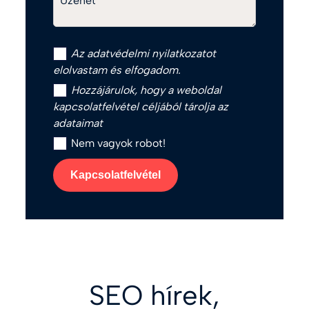
Üzenet
Az
adatvédelmi nyilatkozat
ot
elolvastam és elfogadom.
Hozzájárulok, hogy a weboldal
kapcsolatfelvétel céljából tárolja az
adataimat
Nem vagyok robot!
Kapcsolatfelvétel
SEO hírek,