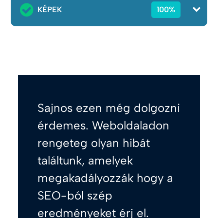
KÉPEK
100%
Sajnos ezen még dolgozni
érdemes. Weboldaladon
rengeteg olyan hibát
találtunk, amelyek
megakadályozzák hogy a
SEO-ból szép
eredményeket érj el.