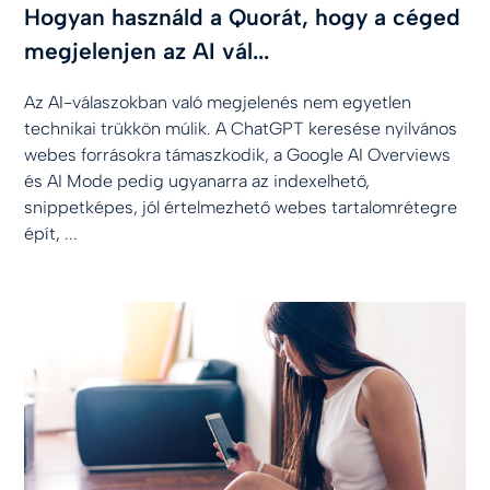
Hogyan használd a Quorát, hogy a céged
megjelenjen az AI vál...
Az AI-válaszokban való megjelenés nem egyetlen
technikai trükkön múlik. A ChatGPT keresése nyilvános
webes forrásokra támaszkodik, a Google AI Overviews
és AI Mode pedig ugyanarra az indexelhető,
snippetképes, jól értelmezhető webes tartalomrétegre
épít, ...