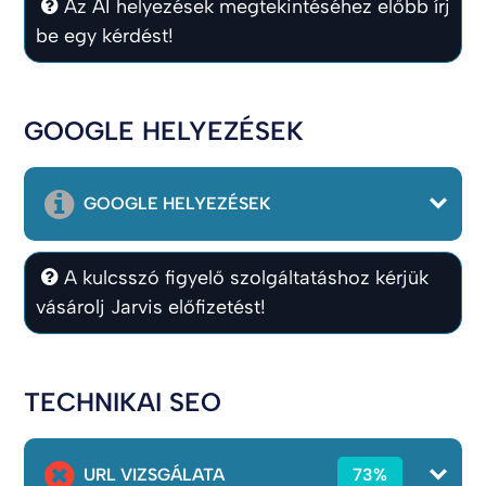
Az AI helyezések megtekintéséhez előbb írj
be egy kérdést!
GOOGLE HELYEZÉSEK
GOOGLE HELYEZÉSEK
A kulcsszó figyelő szolgáltatáshoz kérjük
vásárolj Jarvis előfizetést!
TECHNIKAI SEO
URL VIZSGÁLATA
73%