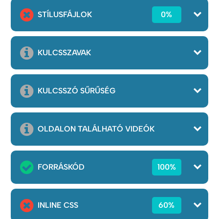
STÍLUSFÁJLOK
0%
KULCSSZAVAK
KULCSSZÓ SŰRŰSÉG
OLDALON TALÁLHATÓ VIDEÓK
FORRÁSKÓD
100%
INLINE CSS
60%