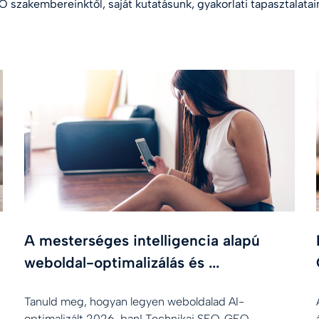
 szakembereinktől, saját kutatásunk, gyakorlati tapasztalatain
A mesterséges intelligencia alapú
weboldal-optimalizálás és ...
Tanuld meg, hogyan legyen weboldalad AI-
optimalizált 2026-ban! Technikai SEO, GEO