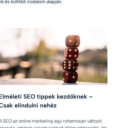
k és külföldi irodalom alapján.
Elméleti SEO tippek kezdőknek –
Csak elindulni nehéz
A SEO az online marketing egy rohamosan változó
ágazata, amiben sosem szabad elkényelmesedni. Ha