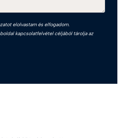
zat
ot elolvastam és elfogadom.
oldal kapcsolatfelvétel céljából tárolja az