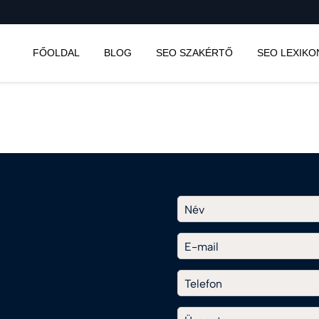
FŐOLDAL
BLOG
SEO SZAKÉRTŐ
SEO LEXIKO
Név
E-mail
Telefon