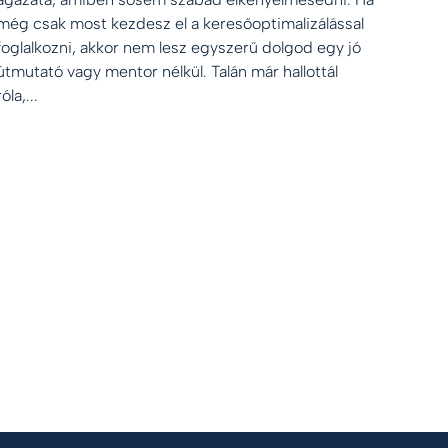
még csak most kezdesz el a keresőoptimalizálással
foglalkozni, akkor nem lesz egyszerű dolgod egy jó
útmutató vagy mentor nélkül. Talán már hallottál
róla,...