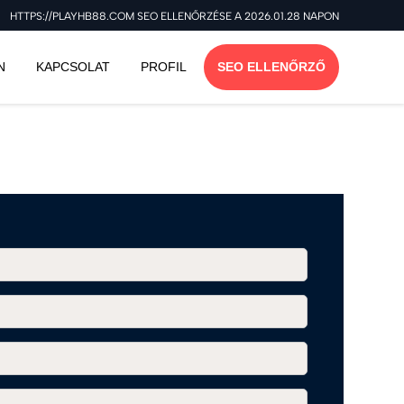
HTTPS://PLAYHB88.COM SEO ELLENŐRZÉSE A 2026.01.28 NAPON
N
KAPCSOLAT
PROFIL
SEO ELLENŐRZŐ