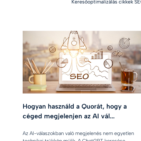
Keresőoptimalizálás cikkek SEO
Hogyan használd a Quorát, hogy a
céged megjelenjen az AI vál...
Az AI-válaszokban való megjelenés nem egyetlen
technikai trükkön múlik. A ChatGPT keresése