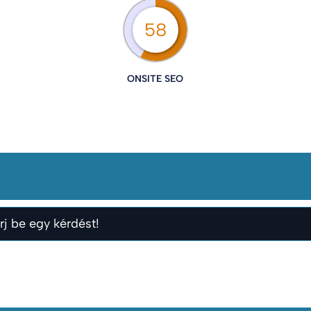
58
ONSITE SEO
rj be egy kérdést!