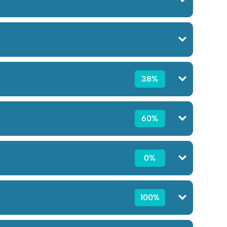
38%
60%
0%
100%