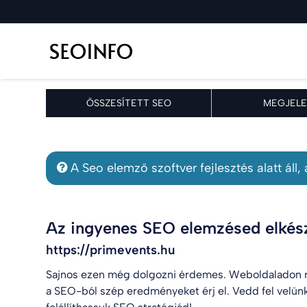
ÖSSZESÍTETT SEO
MEGJELE
A Seo elemző szoftver fejlesztés alatt áll
Az ingyenes SEO elemzésed elkész
https://primevents.hu
Sajnos ezen még dolgozni érdemes. Weboldaladon r
a SEO-ból szép eredményeket érj el. Vedd fel velün