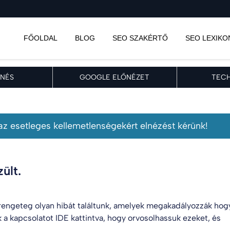
FŐOLDAL
BLOG
SEO SZAKÉRTŐ
SEO LEXIKO
NÉS
GOOGLE ELŐNÉZET
TECH
, az esetleges kellemetlenségekért elnézést kérünk!
ült.
engeteg olyan hibát találtunk, amelyek megakadályozzák hog
k a kapcsolatot
IDE kattintva
, hogy orvosolhassuk ezeket, és