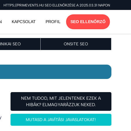
HTTPS://PRIMEVENTS.HU SEO ELLENŐRZÉSE A 2025.03.31 NAPON
N
KAPCSOLAT
PROFIL
SEO ELLENŐRZŐ
NIKAI SEO
ONSITE SEO
NEM TUDOD, MIT JELENTENEK EZEK A
HIBÁK? ELMAGYARÁZZUK NEKED.
y
MUTASD A JAVÍTÁSI JAVASLATOKAT!