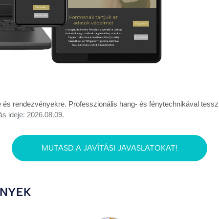
és rendezvényekre. Professzionális hang- és fénytechnikával tesszü
ás ideje: 2026.08.09.
MUTASD A JAVÍTÁSI JAVASLATOKAT!
ÉNYEK