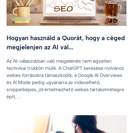
Hogyan használd a Quorát, hogy a céged
megjelenjen az AI vál...
Az AI-válaszokban való megjelenés nem egyetlen
technikai trükkön múlik. A ChatGPT keresése nyilvános
webes forrásokra támaszkodik, a Google AI Overviews
és AI Mode pedig ugyanarra az indexelhető,
snippetképes, jól értelmezhető webes tartalomrétegre
épít, ...