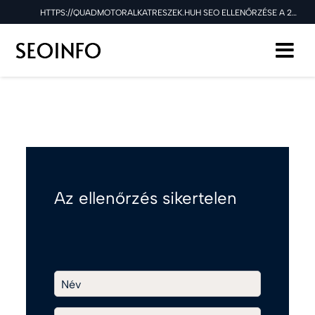
HTTPS://QUADMOTORALKATRESZEK.HUH SEO ELLENŐRZÉSE A 2025.03.31 NAPON
Az ellenőrzés sikertelen
Név