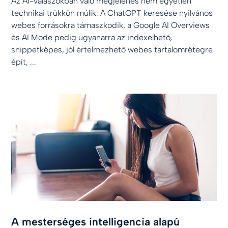
Az AI-válaszokban való megjelenés nem egyetlen
technikai trükkön múlik. A ChatGPT keresése nyilvános
webes forrásokra támaszkodik, a Google AI Overviews
és AI Mode pedig ugyanarra az indexelhető,
snippetképes, jól értelmezhető webes tartalomrétegre
épít, ...
A mesterséges intelligencia alapú