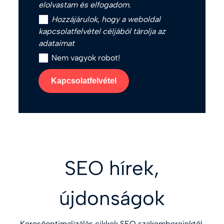
elolvastam és elfogadom.
Hozzájárulok, hogy a weboldal
kapcsolatfelvétel céljából tárolja az
adataimat
Nem vagyok robot!
Kapcsolatfelvétel
SEO hírek,
újdonságok
Keresőoptimalizálás cikkek SEO szakembereinktől,