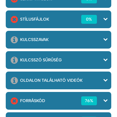
STÍLUSFÁJLOK
0%
KULCSSZAVAK
KULCSSZÓ SŰRŰSÉG
OLDALON TALÁLHATÓ VIDEÓK
FORRÁSKÓD
76%