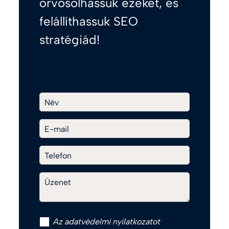
orvosolhassuk ezeket, és
felállíthassuk SEO
stratégiád!
Név
E-mail
Telefon
Üzenet
Az
adatvédelmi nyilatkozat
ot