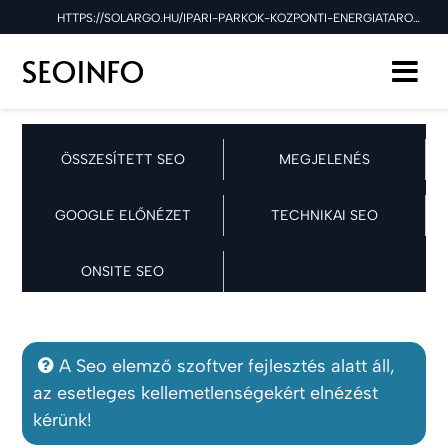
HTTPS://SOLARGO.HU/IPARI-PARKOK-KOZPONTI-ENERGIATAROLASSAL-KOZOS-KOLTSEG-KOZOS-NYERESEG SEO ELLENŐRZÉSE A 2026.06.14 NAPON
ÖSSZESÍTETT SEO
MEGJELENÉS
GOOGLE ELŐNÉZET
TECHNIKAI SEO
ONSITE SEO
A Seo elemző szoftver fejlesztés alatt áll,
az esetleges kellemetlenségekért elnézést
kérünk!