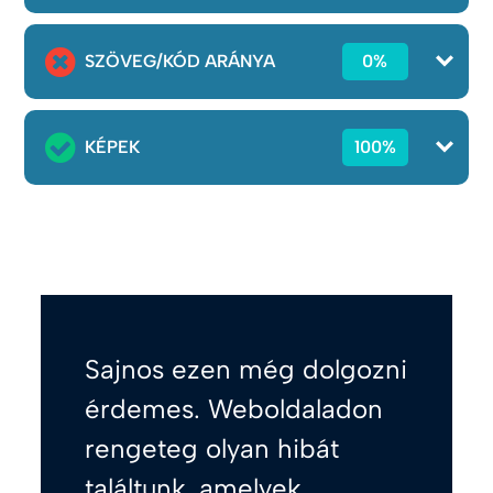
SZÖVEG/KÓD ARÁNYA
0%
KÉPEK
100%
Sajnos ezen még dolgozni
érdemes. Weboldaladon
rengeteg olyan hibát
találtunk, amelyek