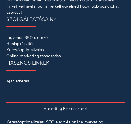
SEO auditáló oldalunkról megtudhatod, hogy áll weboldalad:
miket kell javítanod, mire kell ügyelned hogy jobb pozíciókat
szerezz!
SZOLGÁLTATÁSAINK
Ingyenes SEO elemző
Honlapkészítés
Keresőoptimalizálás
Online marketing tanácsadás
HASZNOS LINKEK
Ajánlatkérés
Marketing Professzorok
Keresőoptimalizálás, SEO audit és online marketing
tanácsadás