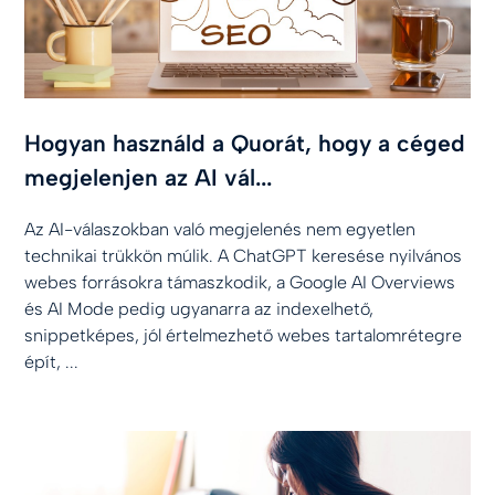
Hogyan használd a Quorát, hogy a céged
megjelenjen az AI vál...
Az AI-válaszokban való megjelenés nem egyetlen
technikai trükkön múlik. A ChatGPT keresése nyilvános
webes forrásokra támaszkodik, a Google AI Overviews
és AI Mode pedig ugyanarra az indexelhető,
snippetképes, jól értelmezhető webes tartalomrétegre
épít, ...