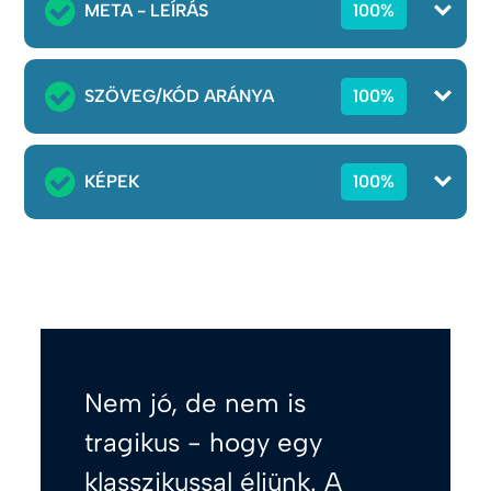
META - LEÍRÁS
100%
SZÖVEG/KÓD ARÁNYA
100%
KÉPEK
100%
Nem jó, de nem is
tragikus - hogy egy
klasszikussal éljünk. A