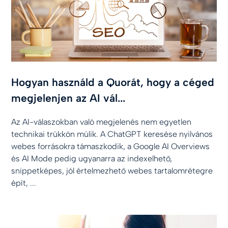
Hogyan használd a Quorát, hogy a céged
megjelenjen az AI vál...
Az AI-válaszokban való megjelenés nem egyetlen
technikai trükkön múlik. A ChatGPT keresése nyilvános
webes forrásokra támaszkodik, a Google AI Overviews
és AI Mode pedig ugyanarra az indexelhető,
snippetképes, jól értelmezhető webes tartalomrétegre
épít, ...