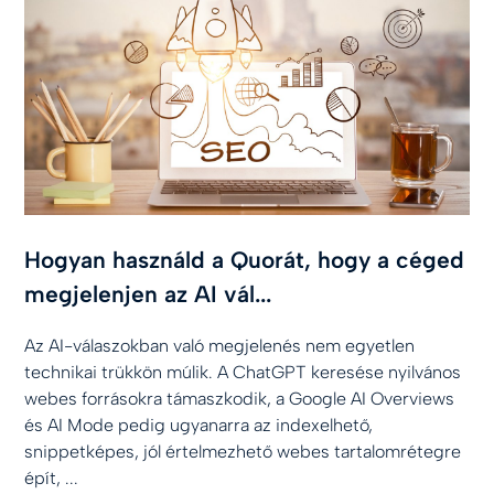
Hogyan használd a Quorát, hogy a céged
megjelenjen az AI vál...
Az AI-válaszokban való megjelenés nem egyetlen
technikai trükkön múlik. A ChatGPT keresése nyilvános
webes forrásokra támaszkodik, a Google AI Overviews
és AI Mode pedig ugyanarra az indexelhető,
snippetképes, jól értelmezhető webes tartalomrétegre
épít, ...