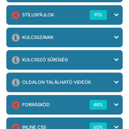
STÍLUSFÁJLOK
91%
KULCSSZAVAK
KULCSSZÓ SŰRŰSÉG
OLDALON TALÁLHATÓ VIDEÓK
FORRÁSKÓD
48%
INLINE CSS
60%