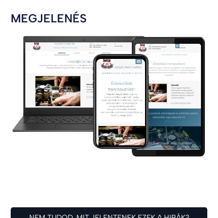
MEGJELENÉS
NEM TUDOD, MIT JELENTENEK EZEK A HIBÁK?