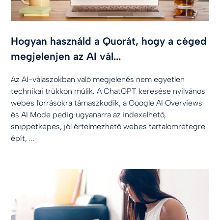
Hogyan használd a Quorát, hogy a céged
megjelenjen az AI vál...
Az AI-válaszokban való megjelenés nem egyetlen
technikai trükkön múlik. A ChatGPT keresése nyilvános
webes forrásokra támaszkodik, a Google AI Overviews
és AI Mode pedig ugyanarra az indexelhető,
snippetképes, jól értelmezhető webes tartalomrétegre
épít, ...