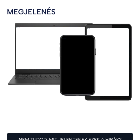
MEGJELENÉS
NEM TUDOD, MIT JELENTENEK EZEK A HIBÁK?