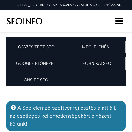
HTTPS://TEST.ABLAKJAVITAS-VESZPREM.HU SEO ELLENŐRZÉSE A 2025.12.25 NAPON
ÖSSZESÍTETT SEO
MEGJELENÉS
GOOGLE ELŐNÉZET
TECHNIKAI SEO
ONSITE SEO
A Seo elemző szoftver fejlesztés alatt áll,
az esetleges kellemetlenségekért elnézést
kérünk!