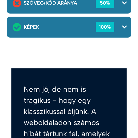
SZÖVEG/KÓD ARÁNYA
50%
KÉPEK
100%
Nem jó, de nem is
tragikus - hogy egy
klasszikussal éljünk. A
weboldaladon számos
hibát tártunk fel, amelyek