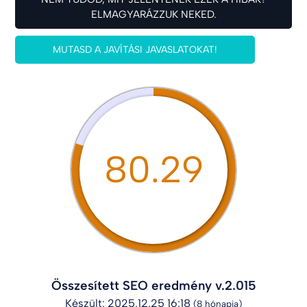
ELMAGYARÁZZUK NEKED.
MUTASD A JAVÍTÁSI JAVASLATOKAT!
80.29
Összesített SEO eredmény v.2.015
Készült: 2025.12.25 16:18
(8 hónapja)