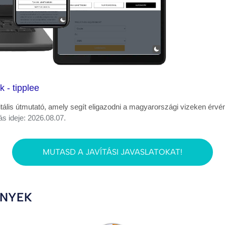
 - tipplee
igitális útmutató, amely segít eligazodni a magyarországi vizeken érv
ás ideje: 2026.08.07.
MUTASD A JAVÍTÁSI JAVASLATOKAT!
ÉNYEK