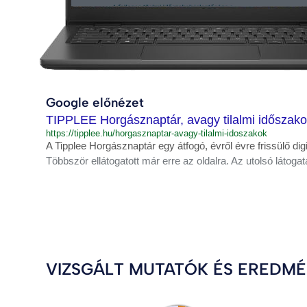
Google előnézet
TIPPLEE Horgásznaptár, avagy tilalmi időszakok
https://tipplee.hu/horgasznaptar-avagy-tilalmi-idoszakok
A Tipplee Horgásznaptár egy átfogó, évről évre frissülő d
Többször ellátogatott már erre az oldalra. Az utolsó látogat
VIZSGÁLT MUTATÓK ÉS EREDM