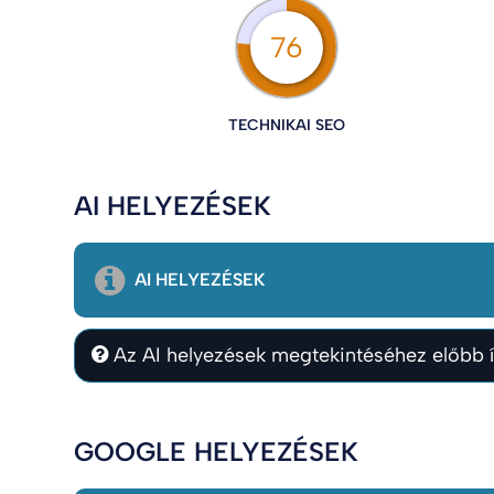
76
TECHNIKAI SEO
AI HELYEZÉSEK
AI HELYEZÉSEK
Az AI helyezések megtekintéséhez előbb í
GOOGLE HELYEZÉSEK