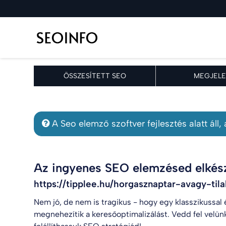
ÖSSZESÍTETT SEO
MEGJELE
A Seo elemző szoftver fejlesztés alatt áll
Az ingyenes SEO elemzésed elkész
https://tipplee.hu/horgasznaptar-avagy-til
Nem jó, de nem is tragikus - hogy egy klasszikussal
megnehezítik a keresőoptimalizálást. Vedd fel velün