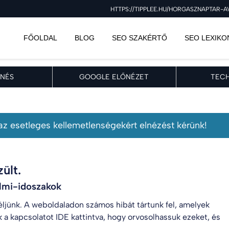
HTTPS://TIPPLEE.HU/HORGASZNAPTAR-A
FŐOLDAL
BLOG
SEO SZAKÉRTŐ
SEO LEXIKO
NÉS
GOOGLE ELŐNÉZET
TECH
, az esetleges kellemetlenségekért elnézést kérünk!
ült.
almi-idoszakok
 éljünk. A weboldaladon számos hibát tártunk fel, amelyek
k a kapcsolatot
IDE kattintva
, hogy orvosolhassuk ezeket, és