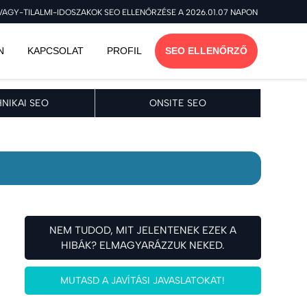
VAGY-TILALMI-IDOSZAKOK SEO ELLENŐRZÉSE A 2026.01.07 NAPON
N
KAPCSOLAT
PROFIL
SEO ELLENŐRZŐ
NIKAI SEO
ONSITE SEO
NEM TUDOD, MIT JELENTENEK EZEK A
HIBÁK? ELMAGYARÁZZUK NEKED.
MUTASD A JAVÍTÁSI JAVASLATOKAT!