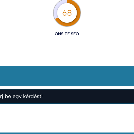
68
ONSITE SEO
rj be egy kérdést!