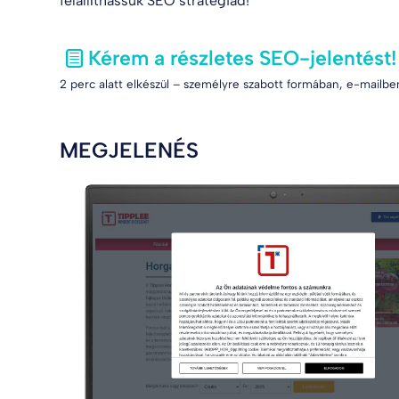
felállíthassuk SEO stratégiád!
Kérem a részletes SEO-jelentést!
2 perc alatt elkészül – személyre szabott formában, e-mailben
MEGJELENÉS