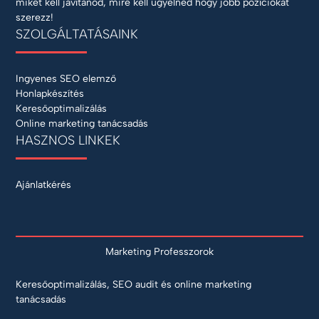
miket kell javítanod, mire kell ügyelned hogy jobb pozíciókat
szerezz!
SZOLGÁLTATÁSAINK
Ingyenes SEO elemző
Honlapkészítés
Keresőoptimalizálás
Online marketing tanácsadás
HASZNOS LINKEK
Ajánlatkérés
Marketing Professzorok
Keresőoptimalizálás, SEO audit és online marketing
tanácsadás