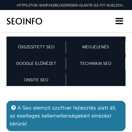
HTTPS://TOK-SHOP.HU/BLOG/SPIGEN-GLASTR-EZ-FIT-KIJELZOVEDO-UVEGFOLIA SEO ELLENŐRZÉSE A 2026.03.17 NAPON
ÖSSZESÍTETT SEO
MEGJELENÉS
GOOGLE ELŐNÉZET
TECHNIKAI SEO
ONSITE SEO
A Seo elemző szoftver fejlesztés alatt áll,
az esetleges kellemetlenségekért elnézést
kérünk!