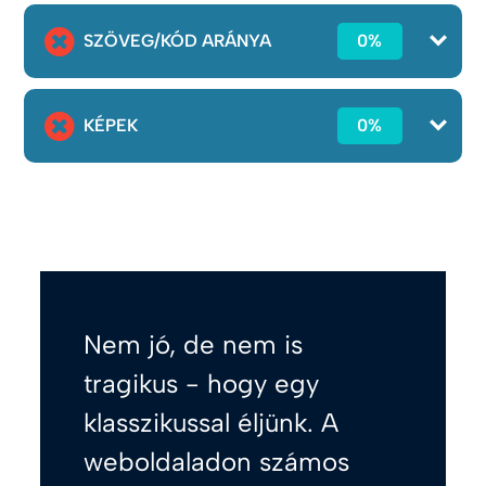
SZÖVEG/KÓD ARÁNYA
0%
KÉPEK
0%
Nem jó, de nem is
tragikus - hogy egy
klasszikussal éljünk. A
weboldaladon számos