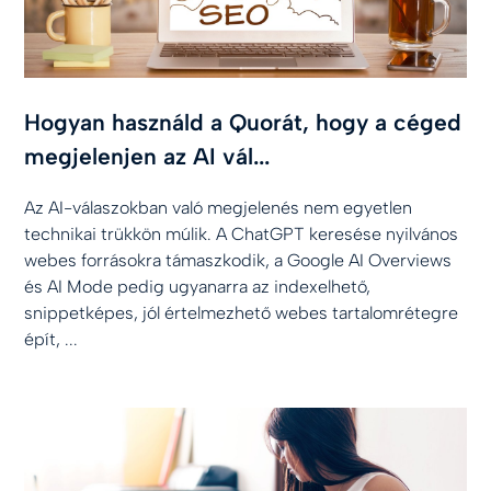
Hogyan használd a Quorát, hogy a céged
megjelenjen az AI vál...
Az AI-válaszokban való megjelenés nem egyetlen
technikai trükkön múlik. A ChatGPT keresése nyilvános
webes forrásokra támaszkodik, a Google AI Overviews
és AI Mode pedig ugyanarra az indexelhető,
snippetképes, jól értelmezhető webes tartalomrétegre
épít, ...