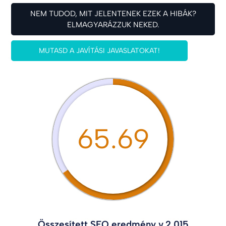
NEM TUDOD, MIT JELENTENEK EZEK A HIBÁK?
ELMAGYARÁZZUK NEKED.
MUTASD A JAVÍTÁSI JAVASLATOKAT!
65.69
Összesített SEO eredmény v.2.015