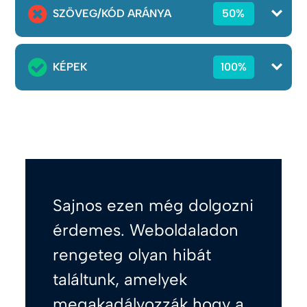
SZÖVEG/KÓD ARÁNYA
50%
KÉPEK
100%
Sajnos ezen még dolgozni
érdemes. Weboldaladon
rengeteg olyan hibát
találtunk, amelyek
megakadályozzák hogy a