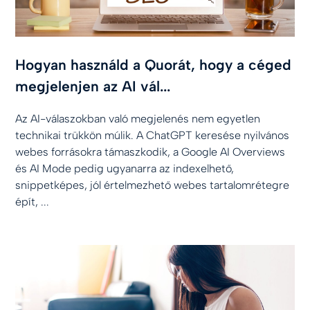
Hogyan használd a Quorát, hogy a céged
megjelenjen az AI vál...
Az AI-válaszokban való megjelenés nem egyetlen
technikai trükkön múlik. A ChatGPT keresése nyilvános
webes forrásokra támaszkodik, a Google AI Overviews
és AI Mode pedig ugyanarra az indexelhető,
snippetképes, jól értelmezhető webes tartalomrétegre
épít, ...