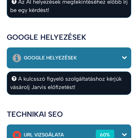
Az AI helyezések megtekintéséhez előbb írj
be egy kérdést!
GOOGLE HELYEZÉSEK
GOOGLE HELYEZÉSEK
A kulcsszó figyelő szolgáltatáshoz kérjük
vásárolj Jarvis előfizetést!
TECHNIKAI SEO
URL VIZSGÁLATA
60%