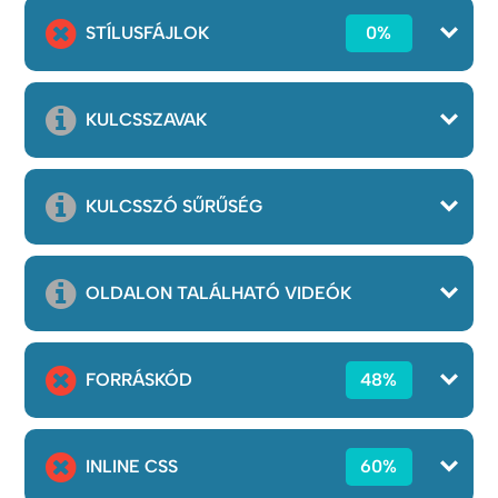
STÍLUSFÁJLOK
0%
KULCSSZAVAK
KULCSSZÓ SŰRŰSÉG
OLDALON TALÁLHATÓ VIDEÓK
FORRÁSKÓD
48%
INLINE CSS
60%