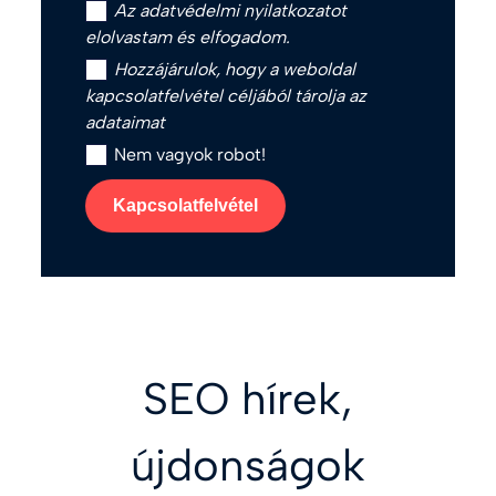
Az
adatvédelmi nyilatkozat
ot
elolvastam és elfogadom.
Hozzájárulok, hogy a weboldal
kapcsolatfelvétel céljából tárolja az
adataimat
Nem vagyok robot!
Kapcsolatfelvétel
SEO hírek,
újdonságok