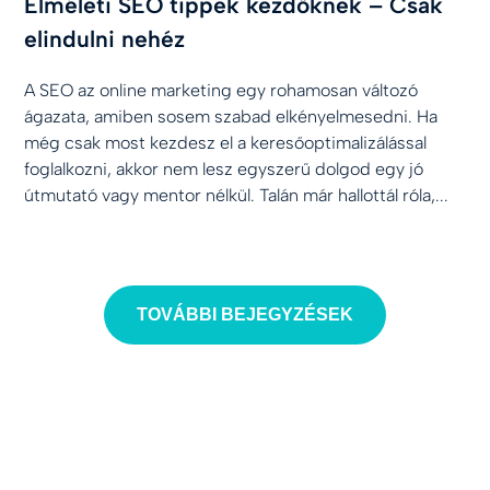
Elméleti SEO tippek kezdőknek – Csak
elindulni nehéz
A SEO az online marketing egy rohamosan változó
ágazata, amiben sosem szabad elkényelmesedni. Ha
még csak most kezdesz el a keresőoptimalizálással
foglalkozni, akkor nem lesz egyszerű dolgod egy jó
útmutató vagy mentor nélkül. Talán már hallottál róla,...
TOVÁBBI BEJEGYZÉSEK