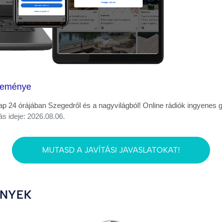
jteménye
ap 24 órájában Szegedről és a nagyvilágból! Online rádiók ingyenes
ás ideje: 2026.08.06.
MUTASD A JAVÍTÁSI JAVASLATOKAT!
ÉNYEK