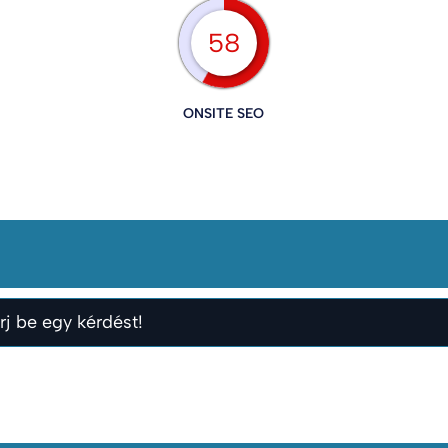
58
ONSITE SEO
rj be egy kérdést!