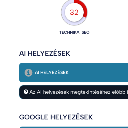
32
TECHNIKAI SEO
AI HELYEZÉSEK
AI HELYEZÉSEK
Az AI helyezések megtekintéséhez előbb í
GOOGLE HELYEZÉSEK