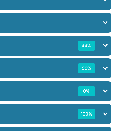
33%
60%
0%
100%