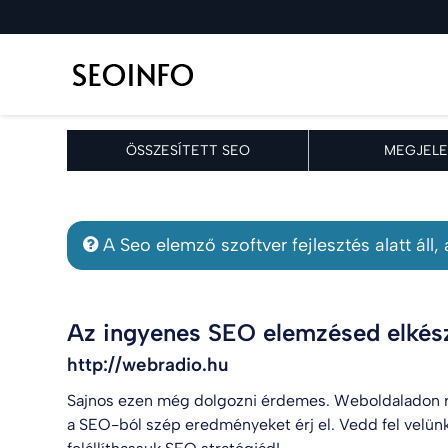
ÖSSZESÍTETT SEO
MEGJELE
A Seo elemző szoftver fejlesztés alatt áll
Az ingyenes SEO elemzésed elkész
http://webradio.hu
Sajnos ezen még dolgozni érdemes. Weboldaladon r
a SEO-ból szép eredményeket érj el. Vedd fel velün