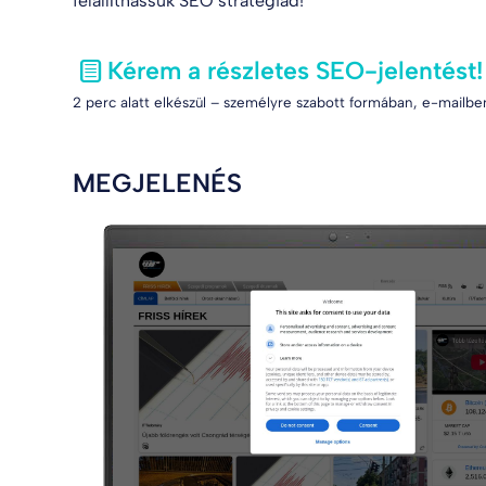
felállíthassuk SEO stratégiád!
Kérem a részletes SEO-jelentést!
2 perc alatt elkészül – személyre szabott formában, e-mailben
MEGJELENÉS