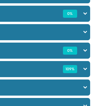
0%
0%
109%