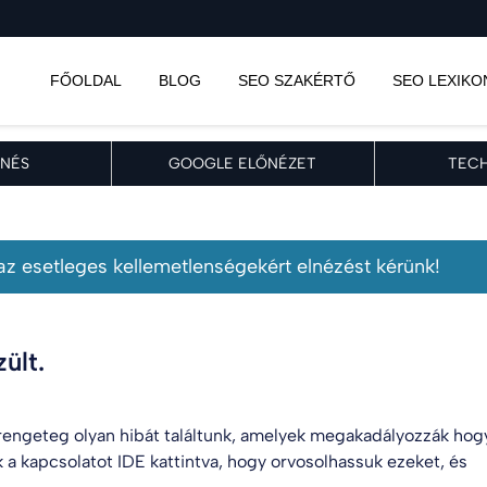
FŐOLDAL
BLOG
SEO SZAKÉRTŐ
SEO LEXIKO
NÉS
GOOGLE ELŐNÉZET
TECH
, az esetleges kellemetlenségekért elnézést kérünk!
ült.
engeteg olyan hibát találtunk, amelyek megakadályozzák hog
k a kapcsolatot
IDE kattintva
, hogy orvosolhassuk ezeket, és