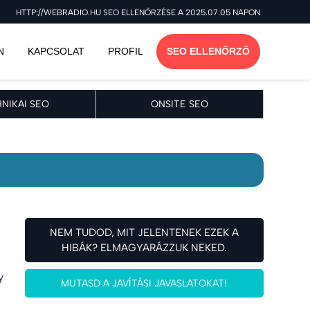
HTTP://WEBRADIO.HU SEO ELLENŐRZÉSE A 2025.07.05 NAPON
N
KAPCSOLAT
PROFIL
SEO ELLENŐRZŐ
NIKAI SEO
ONSITE SEO
NEM TUDOD, MIT JELENTENEK EZEK A
HIBÁK? ELMAGYARÁZZUK NEKED.
y
MUTASD A JAVÍTÁSI JAVASLATOKAT!