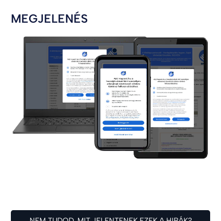
MEGJELENÉS
NEM TUDOD, MIT JELENTENEK EZEK A HIBÁK?