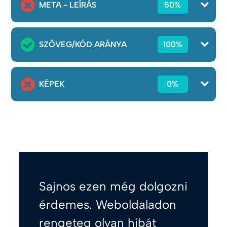
META - LEÍRÁS
50%
SZÖVEG/KÓD ARÁNYA
100%
KÉPEK
0%
Sajnos ezen még dolgozni
érdemes. Weboldaladon
rengeteg olyan hibát