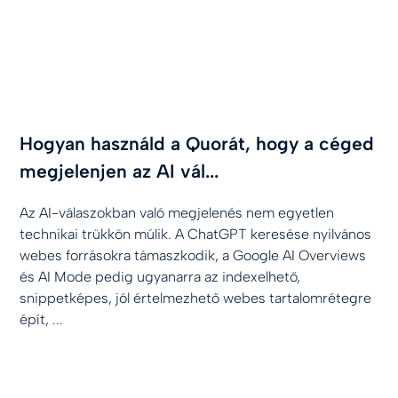
Hogyan használd a Quorát, hogy a céged
megjelenjen az AI vál...
Az AI-válaszokban való megjelenés nem egyetlen
technikai trükkön múlik. A ChatGPT keresése nyilvános
webes forrásokra támaszkodik, a Google AI Overviews
és AI Mode pedig ugyanarra az indexelhető,
snippetképes, jól értelmezhető webes tartalomrétegre
épít, ...