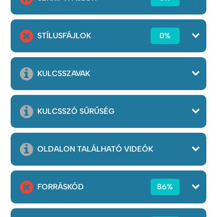
STÍLUSFÁJLOK
0%
KULCSSZAVAK
KULCSSZÓ SŰRŰSÉG
OLDALON TALÁLHATÓ VIDEÓK
FORRÁSKÓD
86%