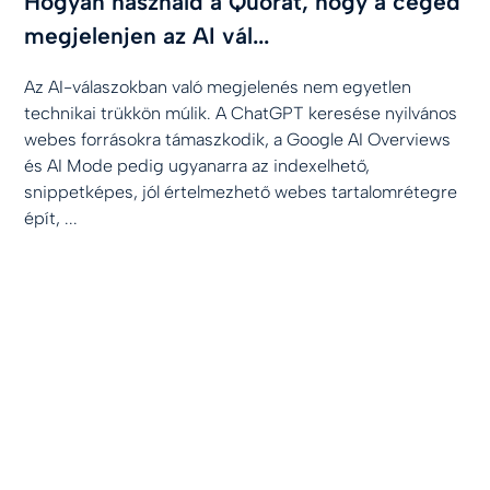
Hogyan használd a Quorát, hogy a céged
megjelenjen az AI vál...
Az AI-válaszokban való megjelenés nem egyetlen
technikai trükkön múlik. A ChatGPT keresése nyilvános
webes forrásokra támaszkodik, a Google AI Overviews
és AI Mode pedig ugyanarra az indexelhető,
snippetképes, jól értelmezhető webes tartalomrétegre
épít, ...