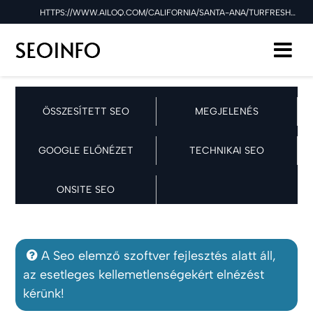
HTTPS://WWW.AILOQ.COM/CALIFORNIA/SANTA-ANA/TURFRESH SEO ELLENŐRZÉSE A 2026.01.10 NAPON
ÖSSZESÍTETT SEO
MEGJELENÉS
GOOGLE ELŐNÉZET
TECHNIKAI SEO
ONSITE SEO
A Seo elemző szoftver fejlesztés alatt áll,
az esetleges kellemetlenségekért elnézést
kérünk!