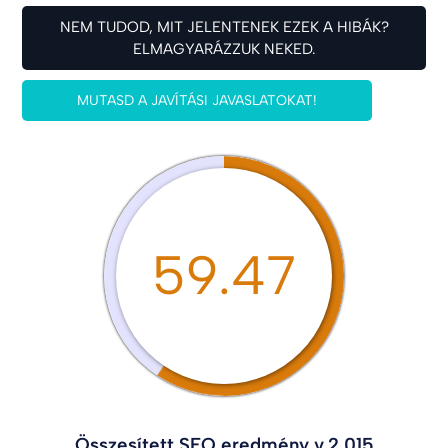
NEM TUDOD, MIT JELENTENEK EZEK A HIBÁK?
ELMAGYARÁZZUK NEKED.
MUTASD A JAVÍTÁSI JAVASLATOKAT!
59.47
Összesített SEO eredmény v.2.015