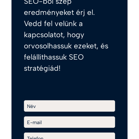
SEO-ból szép
eredményeket érj el.
Vedd fel velünk a
kapcsolatot, hogy
orvosolhassuk ezeket, és
felállíthassuk SEO
stratégiád!
Név
E-mail
Telefon