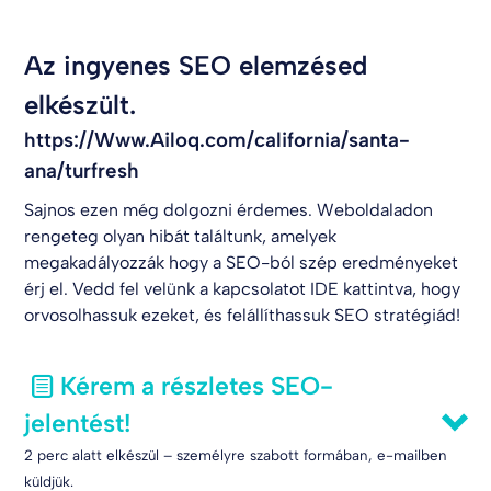
Az ingyenes SEO elemzésed
elkészült.
https://Www.Ailoq.com/california/santa-
ana/turfresh
Sajnos ezen még dolgozni érdemes. Weboldaladon
rengeteg olyan hibát találtunk, amelyek
megakadályozzák hogy a SEO-ból szép eredményeket
érj el. Vedd fel velünk a kapcsolatot
IDE kattintva
, hogy
orvosolhassuk ezeket, és felállíthassuk SEO stratégiád!
Kérem a részletes SEO-
jelentést!
2 perc alatt elkészül – személyre szabott formában, e-mailben
küldjük.