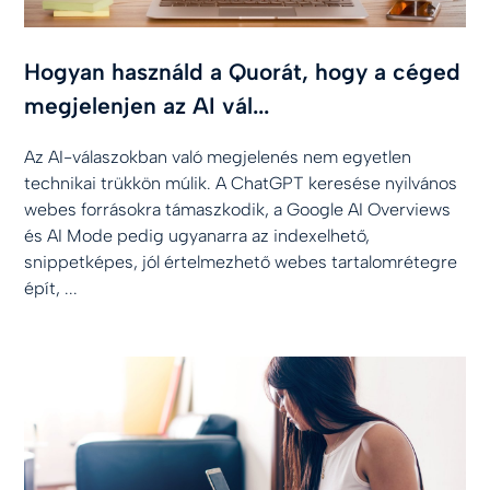
Hogyan használd a Quorát, hogy a céged
megjelenjen az AI vál...
Az AI-válaszokban való megjelenés nem egyetlen
technikai trükkön múlik. A ChatGPT keresése nyilvános
webes forrásokra támaszkodik, a Google AI Overviews
és AI Mode pedig ugyanarra az indexelhető,
snippetképes, jól értelmezhető webes tartalomrétegre
épít, ...