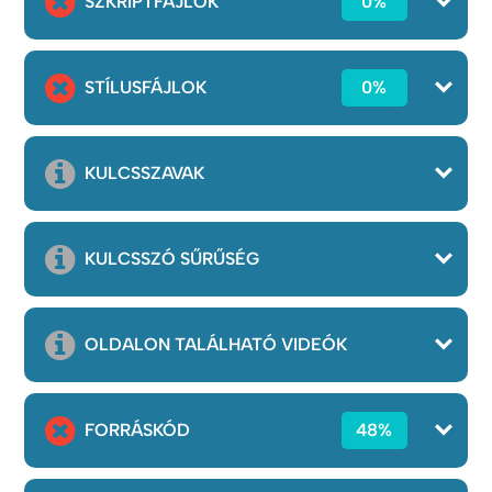
SZKRIPTFÁJLOK
0%
STÍLUSFÁJLOK
0%
KULCSSZAVAK
KULCSSZÓ SŰRŰSÉG
OLDALON TALÁLHATÓ VIDEÓK
FORRÁSKÓD
48%